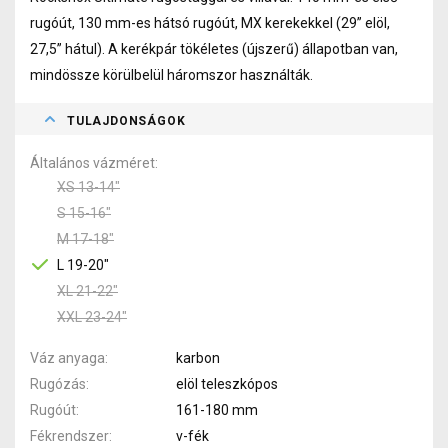
rugóút, 130 mm-es hátsó rugóút, MX kerekekkel (29” elöl,
27,5” hátul).
A kerékpár tökéletes (újszerű) állapotban van,
mindössze körülbelül háromszor használták.
TULAJDONSÁGOK
Általános vázméret
XS 13-14"
S 15-16"
M 17-18"
L 19-20"
XL 21-22"
XXL 23-24"
Váz anyaga
karbon
Rugózás
elöl teleszkópos
Rugóút
161-180 mm
Fékrendszer
v-fék