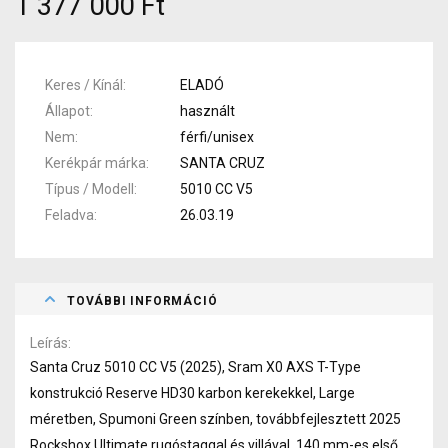
1 377 000 Ft
Keres / Kínál
ELADÓ
Állapot
használt
Nem
férfi/unisex
Kerékpár márka
SANTA CRUZ
Típus / Modell
5010 CC V5
Feladva
26.03.19
TOVÁBBI INFORMÁCIÓ
Leírás
Santa Cruz 5010 CC V5 (2025), Sram X0 AXS T-Type
konstrukció Reserve HD30 karbon kerekekkel, Large
méretben, Spumoni Green színben, továbbfejlesztett 2025
Rockshox Ultimate rugóstaggal és villával.
140 mm-es első