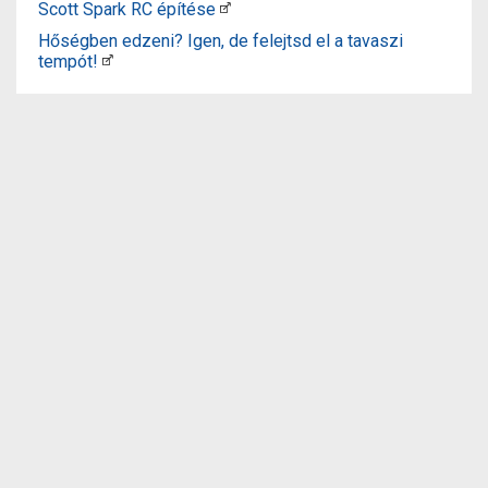
Scott Spark RC építése
Hőségben edzeni? Igen, de felejtsd el a tavaszi
tempót!