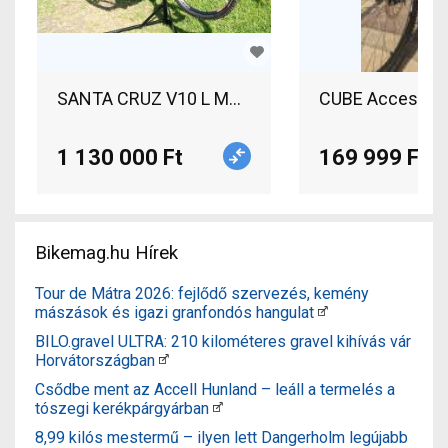
SANTA CRUZ V10 L MX / Carbon CC DH Enduro / F
CUBE Access EAZ
1 130 000 Ft
169 999 Ft
Bikemag.hu Hírek
Tour de Mátra 2026: fejlődő szervezés, kemény
mászások és igazi granfondós hangulat
BILO.gravel ULTRA: 210 kilométeres gravel kihívás vár
Horvátországban
Csődbe ment az Accell Hunland – leáll a termelés a
tószegi kerékpárgyárban
8,99 kilós mestermű – ilyen lett Dangerholm legújabb