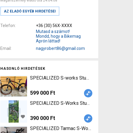
Magánszemély eladó óta 24.04.08
AZ ELADÓ EGYÉB HIRDETÉSEI
Telefon
+36 (30) 56X-XXXX
Mutasd a számot!
Mondd, hogy a Bikemag
Aprón láttad!
Email
nagyrobert86@gmail.com
HASONLÓ HIRDETÉSEK
SPECIALIZED S-works Stumpjumper Carbon Mounta
599 000 Ft
SPECIALIZED S-Works Stumpjumper Mountain Bike
390 000 Ft
SPECIALIZED Tarmac S-Works (Gerolsteiner Team