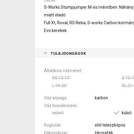
S-Works Stumpjumper M-es méretben. Náhány túr
miatt eladó.
Full Xt, Roval, RS Reba, S-works Carbon kormán
Evo kerekek.
TULAJDONSÁGOK
Általános vázméret
XS 13-14"
S 15-1
L 19-20"
XL 21-
Váz anyaga
karbon
Váz bowdenezés
rejtett
külső
Rugózás
elöl teleszkópos
Fékrendszer
tárcsafék