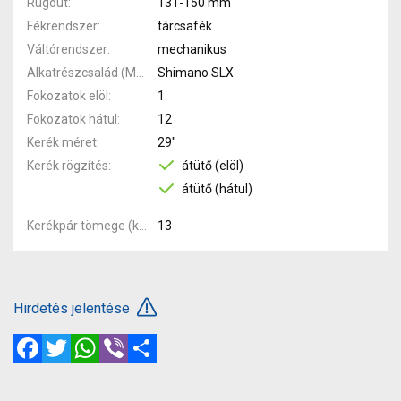
Rugóút
131-150 mm
Fékrendszer
tárcsafék
Váltórendszer
mechanikus
Alkatrészcsalád (MTB)
Shimano SLX
Fokozatok elöl
1
Fokozatok hátul
12
Kerék méret
29"
Kerék rögzítés
átütő (elöl)
átütő (hátul)
Kerékpár tömege (kg)
13
Hirdetés jelentése
Facebook
Twitter
WhatsApp
Viber
Megosztás