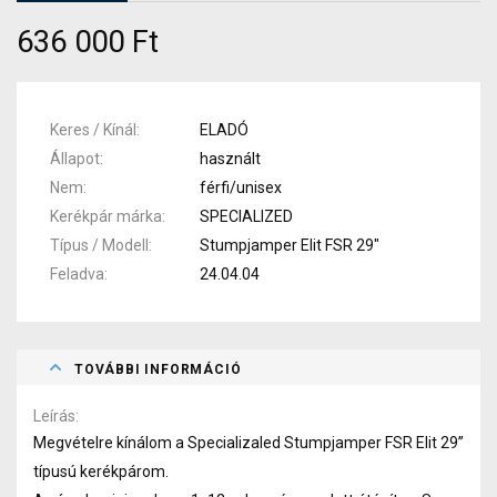
636 000 Ft
Keres / Kínál
ELADÓ
Állapot
használt
Nem
férfi/unisex
Kerékpár márka
SPECIALIZED
Típus / Modell
Stumpjamper Elit FSR 29"
Feladva
24.04.04
TOVÁBBI INFORMÁCIÓ
Leírás
Megvételre kínálom a Specializaled Stumpjamper FSR Elit 29”
típusú kerékpárom.