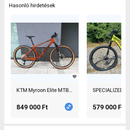
Hasonló hirdetések
KTM Myroon Elite MTB 29" Mountain Bike 29" el
SPECIALIZED Cam
849 000 Ft
579 000 Ft