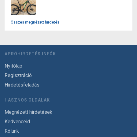
Összes megnézett hirdetés
APRÓHIRDETÉS INFÓK
Nyitólap
Regisztráció
Hirdetésfeladás
HASZNOS OLDALAK
Megnézett hirdetések
Kedvenceid
Rólunk