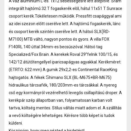
A váz aluminium L-es. 1x12 sebességesre lett átépítve. Sram
integrált hajtómű 32 T fogaskerék elől, hátul 11x51 T Sunrace
csoport kerék.Tökéletesen működik. Pressfitt csapággyal ami
az idei szezon előtt cserélve lett. A hajtómű fogaskerék, lánc
(
és csoport kerék szintén cserélve lett. A hátsó SLX
RD-
M7100) MTB váltó, nagyon pontos és gyors. A villa FOX
F140RL 140 úttal 34mm-es becsúszóval. Hátsó tag
Specialized/Fox Brain. A kerekek Roval 29”felnik 100/15, és
142/12 átütőtengellyel iparicsapágyas agyakkal. Kerékméret:
(ETRTO: 622 mm) A gumik 29x2,2-es Continental RaceKing
S
hajtogatós. A fékek
himano SLX (BL-M675+BR-M675)
hidraulikus tárcsafék, 180/203mm-es tárcsákkal. A nyereg
cső egy kormányról vezérelhető levegős csillapítású droper. A
kerékpár szép állapotban van, folyamatosan karban volt
tartva, költség mentes. Stílus váltás miatt adom el. A szállítás
a vevő költségére lehetséges. Kérésre több képet is tudok
küldeni.
Köszönöm, hogy meg nézted a hirdetést!