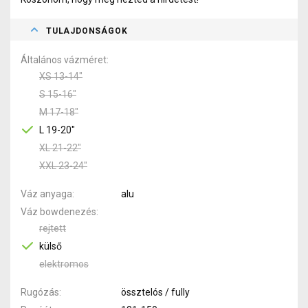
TULAJDONSÁGOK
Általános vázméret
XS 13-14"
S 15-16"
M 17-18"
L 19-20"
XL 21-22"
XXL 23-24"
Váz anyaga
alu
Váz bowdenezés
rejtett
külső
elektromos
Rugózás
össztelós / fully