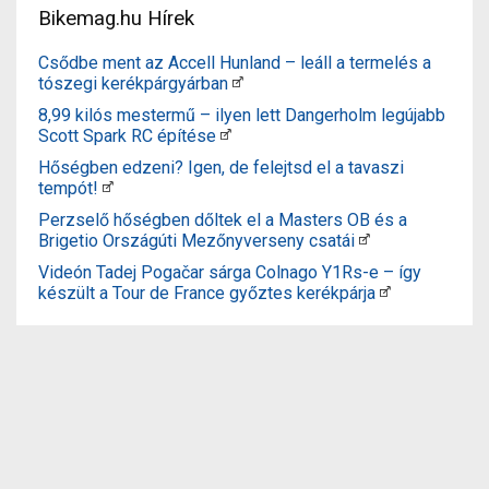
Bikemag.hu Hírek
Csődbe ment az Accell Hunland – leáll a termelés a
tószegi kerékpárgyárban
8,99 kilós mestermű – ilyen lett Dangerholm legújabb
Scott Spark RC építése
Hőségben edzeni? Igen, de felejtsd el a tavaszi
tempót!
Perzselő hőségben dőltek el a Masters OB és a
Brigetio Országúti Mezőnyverseny csatái
Videón Tadej Pogačar sárga Colnago Y1Rs-e – így
készült a Tour de France győztes kerékpárja