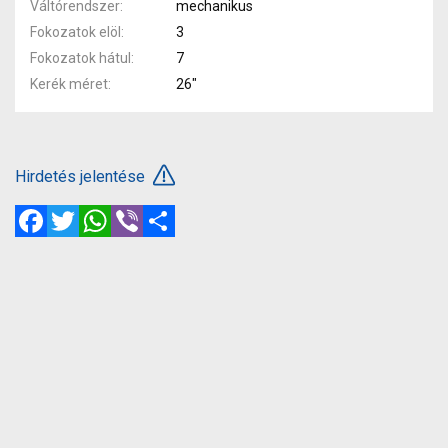
Váltórendszer
mechanikus
Fokozatok elöl
3
Fokozatok hátul
7
Kerék méret
26"
Hirdetés jelentése
Facebook
Twitter
WhatsApp
Viber
Megosztás