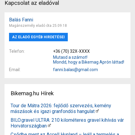
Kapcsolat az eladóval
Balás Fanni
Magánszemély eladó óta 25.09.18
AZ ELADÓ EGYÉB HIRDETÉSEI
Telefon
+36 (70) 32X-XXXX
Mutasd a számot!
Mondd, hogy a Bikemag Aprón láttad!
Email
fanni.balas@gmail.com
Bikemag.hu Hírek
Tour de Mátra 2026: fejlődő szervezés, kemény
mászások és igazi granfondós hangulat
BILO.gravel ULTRA: 210 kilométeres gravel kihívás vár
Horvátországban
Csődbe ment az Accell Hunland – leáll a termelés a