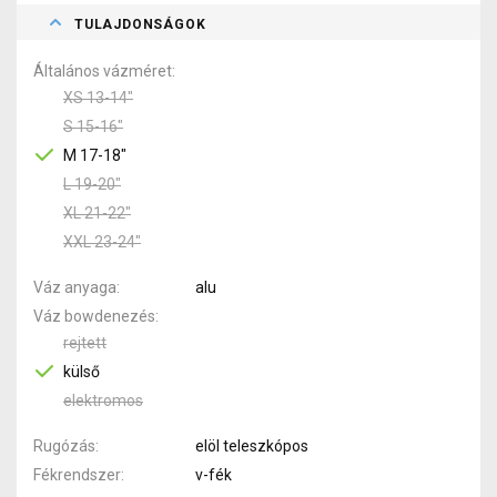
TULAJDONSÁGOK
Általános vázméret
XS 13-14"
S 15-16"
M 17-18"
L 19-20"
XL 21-22"
XXL 23-24"
Váz anyaga
alu
Váz bowdenezés
rejtett
külső
elektromos
Rugózás
elöl teleszkópos
Fékrendszer
v-fék