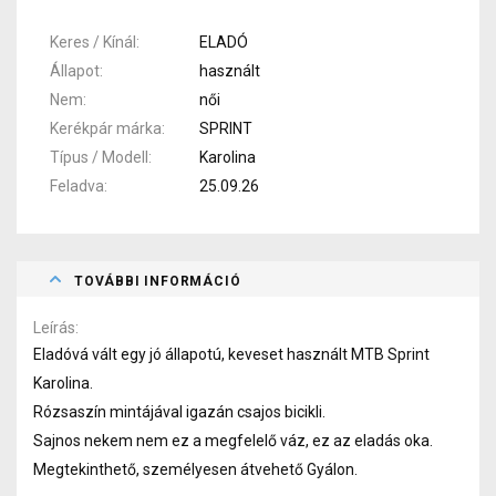
Keres / Kínál
ELADÓ
Állapot
használt
Nem
női
Kerékpár márka
SPRINT
Típus / Modell
Karolina
Feladva
25.09.26
TOVÁBBI INFORMÁCIÓ
Leírás
Eladóvá vált egy jó állapotú, keveset használt MTB Sprint
Karolina.
Rózsaszín mintájával igazán csajos bicikli.
Sajnos nekem nem ez a megfelelő váz, ez az eladás oka.
Megtekinthető, személyesen átvehető Gyálon.