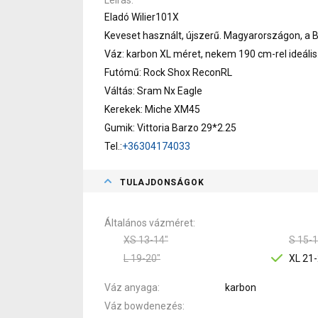
Eladó Wilier101X
Keveset használt, újszerű. Magyarországon, a Bi
Váz: karbon XL méret, nekem 190 cm-rel ideális
Futómű: Rock Shox ReconRL
Váltás: Sram Nx Eagle
Kerekek: Miche XM45
Gumik: Vittoria Barzo 29*2.25
Tel.:
+36304174033
TULAJDONSÁGOK
Általános vázméret
XS 13-14"
S 15-1
L 19-20"
XL 21-
Váz anyaga
karbon
Váz bowdenezés