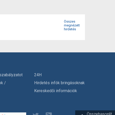
Összes
megnézett
hirdetés
szabályzatot
24H
ok /
Hirdetés infók bringásoknak
Kereskedői információk
Összehasonlít