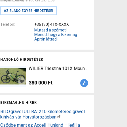
Magánszemély eladó óta 23.12.08
AZ ELADÓ EGYÉB HIRDETÉSEI
Telefon
+36 (30) 41X-XXXX
Mutasd a számot!
Mondd, hogy a Bikemag
Aprón láttad!
HASONLÓ HIRDETÉSEK
WILIER Triestina 101X Mountain Bike 29" elöl t
380 000 Ft
BIKEMAG.HU HÍREK
BILO.gravel ULTRA: 210 kilométeres gravel
kihívás vár Horvátországban
Csődbe ment az Accell Hunland – leáll a