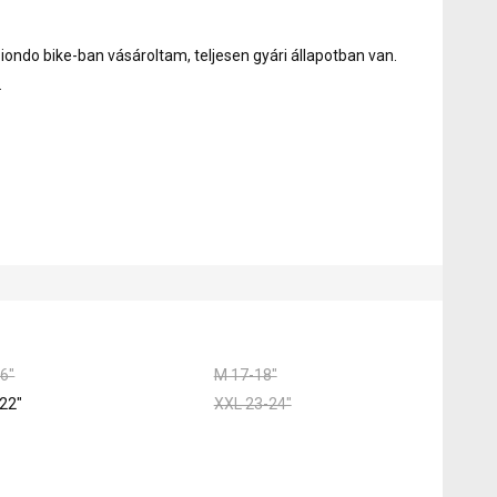
ondo bike-ban vásároltam, teljesen gyári állapotban van.
.
6"
M 17-18"
22"
XXL 23-24"