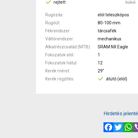
rejtett
külső
Rugózás
elöl teleszkópos
Rugóút
80-100 mm
Fékrendszer
tárcsafék
Váltórendszer
mechanikus
Alkatrészcsalád (MTB)
SRAM NX Eagle
Fokozatok elöl
1
Fokozatok hátul
12
Kerék méret
29"
Kerék rögzítés
átütő (elöl)
Hirdetés jelent
Facebook
Twitte
W