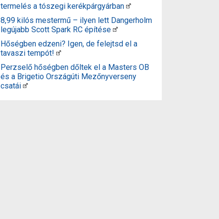
termelés a tószegi kerékpárgyárban
8,99 kilós mestermű – ilyen lett Dangerholm
legújabb Scott Spark RC építése
Hőségben edzeni? Igen, de felejtsd el a
tavaszi tempót!
Perzselő hőségben dőltek el a Masters OB
és a Brigetio Országúti Mezőnyverseny
csatái