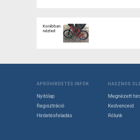
Korábban
nézted
APRÓHIRDETÉS INFÓK
HASZNOS OL
Nyitólap
Megnézett hir
Regisztráció
Kedvenceid
Hirdetésfeladás
Rólunk