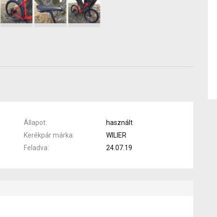
Állapot
használt
Kerékpár márka
WILIER
Feladva
24.07.19