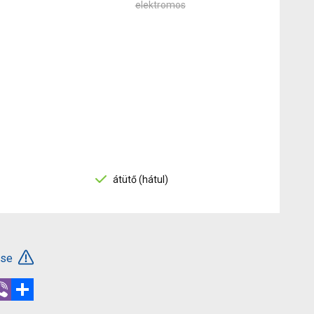
elektromos
átütő (hátul)
ése
r
hatsApp
Viber
Megosztás