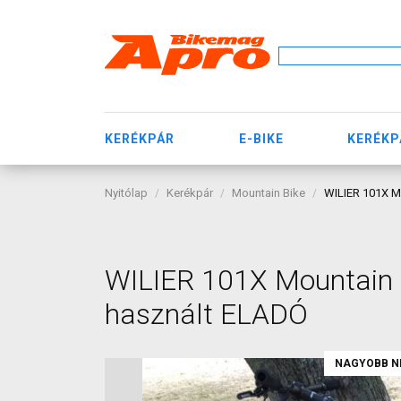
KERÉKPÁR
E-BIKE
KERÉKP
Nyitólap
Kerékpár
Mountain Bike
WILIER 101X M
WILIER 101X Mountain 
használt ELADÓ
NAGYOBB N