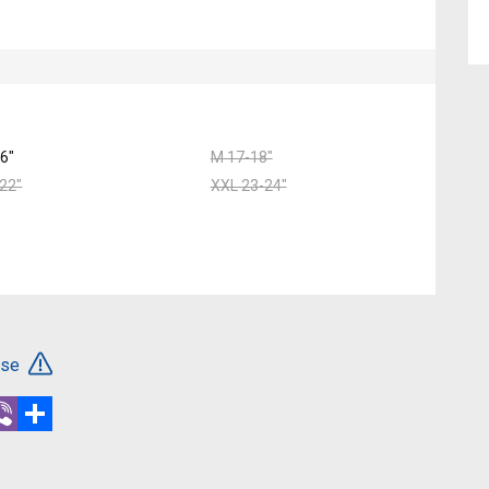
6"
M 17-18"
22"
XXL 23-24"
ése
r
hatsApp
Viber
Megosztás