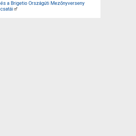
és a Brigetio Országúti Mezőnyverseny
csatái