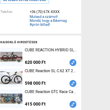
Telefon
+36 (70) 67X-XXXX
Mutasd a számot!
Mondd, hogy a Bikemag
Aprón láttad!
HASONLÓ HIRDETÉSEK
CUBE REACTION HYBRID SLT 750 29 Elektromos M
620 000 Ft
CUBE Reaction SL C.62 XT 29 KARBON Mountain Bi
598 000 Ft
CUBE Reaction GTC Race Carbon Mountain Bike 2
415 000 Ft