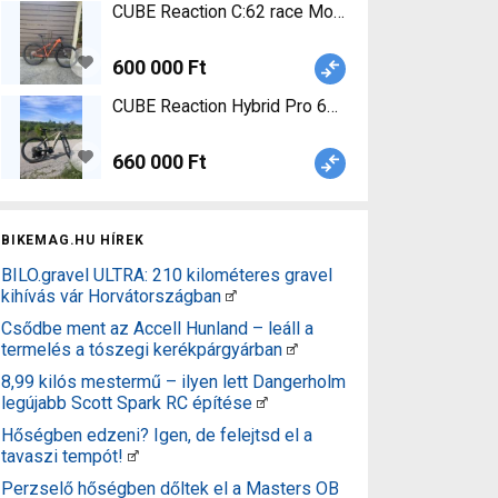
CUBE Reaction C:62 race Mountain Bike 29" elöl
600 000 Ft
CUBE Reaction Hybrid Pro 625 Elektromos Mounta
660 000 Ft
BIKEMAG.HU HÍREK
BILO.gravel ULTRA: 210 kilométeres gravel
kihívás vár Horvátországban
Csődbe ment az Accell Hunland – leáll a
termelés a tószegi kerékpárgyárban
8,99 kilós mestermű – ilyen lett Dangerholm
legújabb Scott Spark RC építése
Hőségben edzeni? Igen, de felejtsd el a
tavaszi tempót!
Perzselő hőségben dőltek el a Masters OB