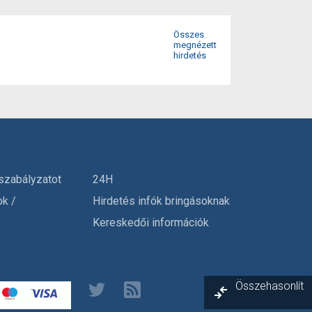
Összes
megnézett
hirdetés
szabályzatot
24H
ok /
Hirdetés infók bringásoknak
Kereskedői információk
Összehasonlít