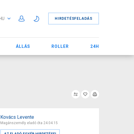
HU
HIRDETÉSFELADÁS
ÁLLÁS
ROLLER
24H
Kovács Levente
Magánszemély eladó óta 24.04.15
AZ ELADÓ EGYÉB HIRDETÉSEI