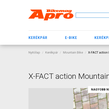
KERÉKPÁR
E-BIKE
KERÉKP
Nyitólap
Kerékpár
Mountain Bike
X-FACT action
X-FACT action Mountai
NAGYOBB N