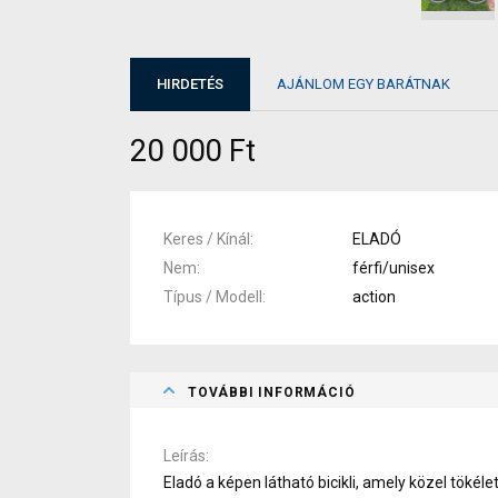
HIRDETÉS
AJÁNLOM EGY BARÁTNAK
20 000 Ft
Keres / Kínál
ELADÓ
Nem
férfi/unisex
Típus / Modell
action
TOVÁBBI INFORMÁCIÓ
Leírás
Eladó a képen látható bicikli, amely közel tökél