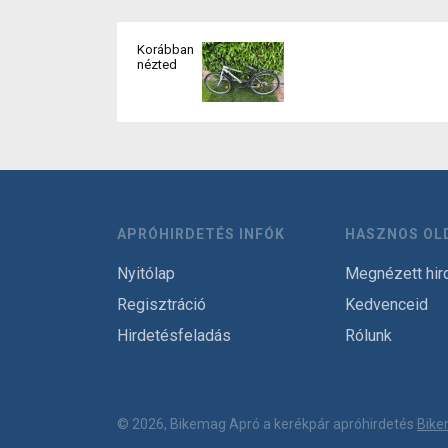
Korábban
nézted
APRÓHIRDETÉS INFÓK
HASZNOS OL
Nyitólap
Megnézett hir
Regisztráció
Kedvenceid
Hirdetésfeladás
Rólunk
© 2026, Bikemag Apró a kerékpár apróhirdetés
Bike