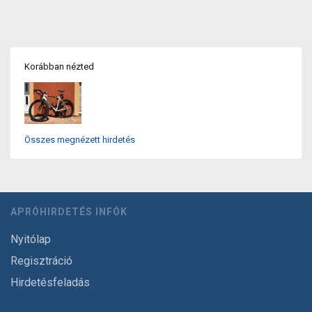
Korábban nézted
Összes megnézett hirdetés
APRÓHIRDETÉS INFÓK
Nyitólap
Regisztráció
Hirdetésfeladás