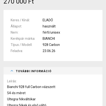
270 000 Ft
Keres / Kínál
ELADÓ
Állapot
használt
Nem
férfi/unisex
Kerékpár márka
BIANCHI
Típus / Modell
928 Carbon
Feladva
23.06.26
TOVÁBBI INFORMÁCIÓ
Leírás
Bianchi 928 full Carbon vázszett
54-és méret
Ultegra fékváltókar
Ultegra fékek és első váltó