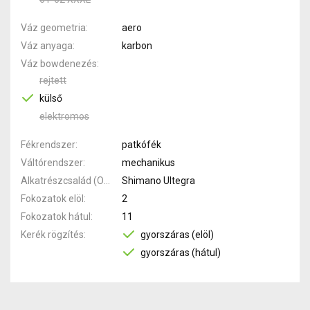
Váz geometria
aero
Váz anyaga
karbon
Váz bowdenezés
rejtett
külső
elektromos
Fékrendszer
patkófék
Váltórendszer
mechanikus
Alkatrészcsalád (Outi)
Shimano Ultegra
Fokozatok elöl
2
Fokozatok hátul
11
Kerék rögzítés
gyorszáras (elöl)
gyorszáras (hátul)