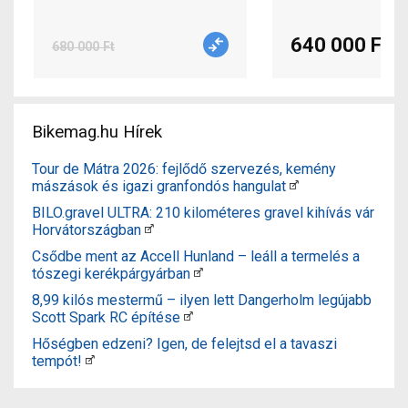
640 000 Ft
680 000 Ft
Bikemag.hu Hírek
Tour de Mátra 2026: fejlődő szervezés, kemény
mászások és igazi granfondós hangulat
BILO.gravel ULTRA: 210 kilométeres gravel kihívás vár
Horvátországban
Csődbe ment az Accell Hunland – leáll a termelés a
tószegi kerékpárgyárban
8,99 kilós mestermű – ilyen lett Dangerholm legújabb
Scott Spark RC építése
Hőségben edzeni? Igen, de felejtsd el a tavaszi
tempót!