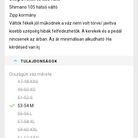
Shimano 105 hátsó váltó
Zipp kormány
Váltók fékek jól működnek a váz nem volt törve/ javítva
kisebb szépség hibák felfedezhetők. A kerekek és a pedál
nincsenek az árban. Az ár minimálisan alkudható .Ha
kérdésed van írj.
TULAJDONSÁGOK
Országúti váz mérete
47-48 XXS
49-50 XS
51-52 S
53-54 M
55-56 L
57-58 XL
59-60 XXL
61-62 XXXL