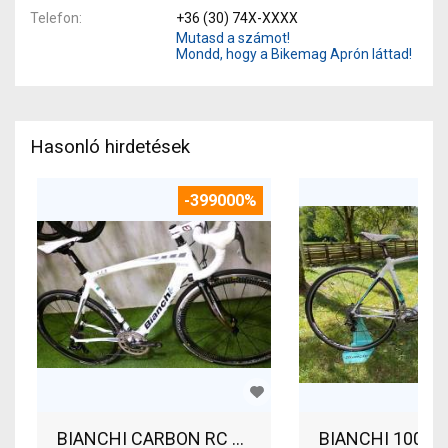
Telefon
+36 (30) 74X-XXXX
Mutasd a számot!
Mondd, hogy a Bikemag Aprón láttad!
Hasonló hirdetések
-399000%
BIANCHI 100 St
BI