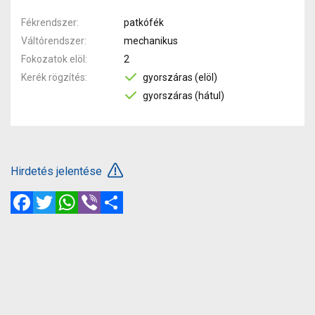
Fékrendszer
patkófék
Váltórendszer
mechanikus
Fokozatok elöl
2
Kerék rögzítés
gyorszáras (elöl)
gyorszáras (hátul)
Hirdetés jelentése
Facebook
Twitter
WhatsApp
Viber
Megosztás