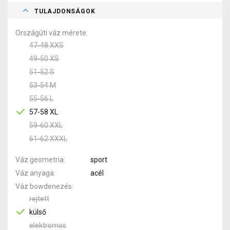
TULAJDONSÁGOK
Országúti váz mérete
47-48 XXS
49-50 XS
51-52 S
53-54 M
55-56 L
57-58 XL
59-60 XXL
61-62 XXXL
Váz geometria
sport
Váz anyaga
acél
Váz bowdenezés
rejtett
külső
elektromos