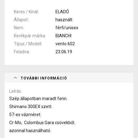
Keres / Kínál
ELADÓ
Állapot
használt
Nem
férfi/unisex
Kerékpár márka
BIANCHI
Típus / Modell
vento 602
Feladva
23.06.19
TOVÁBBI INFORMÁCIÓ
Leírás
Szép állapotban maradt fenn.
Shimano 300EX szett.
57-es vázméret.
Cr-Mo, Colombus Gara csövekből.
azonnal használható.