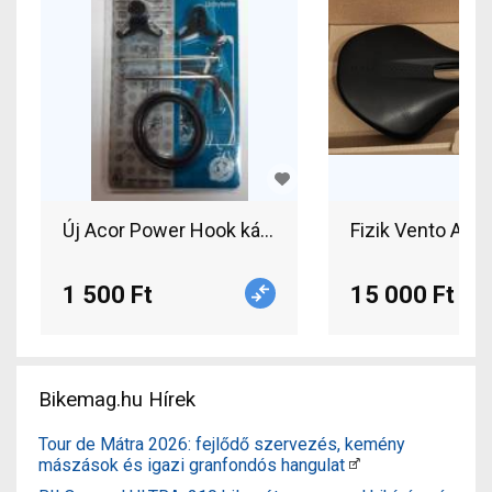
Új Acor Power Hook kábelvezető eladó. Acor AOS-
Fizik Vento Ant
1 500 Ft
15 000 Ft
Bikemag.hu Hírek
Tour de Mátra 2026: fejlődő szervezés, kemény
mászások és igazi granfondós hangulat