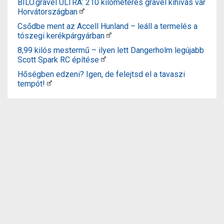
BILO.gravel ULTRA: 210 kilométeres gravel kihívás vár
Horvátországban
Csődbe ment az Accell Hunland – leáll a termelés a
tószegi kerékpárgyárban
8,99 kilós mestermű – ilyen lett Dangerholm legújabb
Scott Spark RC építése
Hőségben edzeni? Igen, de felejtsd el a tavaszi
tempót!