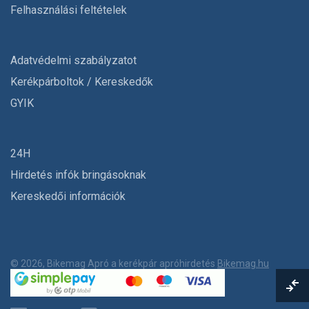
Felhasználási feltételek
Adatvédelmi szabályzatot
Kerékpárboltok / Kereskedők
GYIK
24H
Hirdetés infók bringásoknak
Kereskedői információk
© 2026, Bikemag Apró a kerékpár apróhirdetés
Bikemag.hu