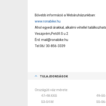
Bővebb információ a Webáruházunkban:
www.ronabike.hu
Ahol egyedi árakkal, alkalmi vétellel találkozhat
Veszprém,Petőfi S u 2
Érd: mail@ronabike.hu
Tel:06/ 30-856-3339
TULAJDONSÁGOK
Országúti váz mérete
47-48 XXS
49-50
53-54 M
55-56 