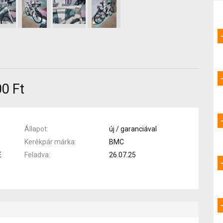
0 Ft
Állapot
új / garanciával
Kerékpár márka
BMC
E
Feladva
26.07.25