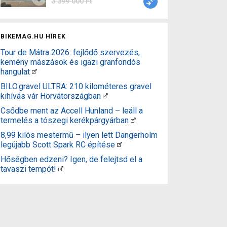
3 399 000 Ft
BIKEMAG.HU HÍREK
Tour de Mátra 2026: fejlődő szervezés,
kemény mászások és igazi granfondós
hangulat
BILO.gravel ULTRA: 210 kilométeres gravel
kihívás vár Horvátországban
Csődbe ment az Accell Hunland – leáll a
termelés a tószegi kerékpárgyárban
8,99 kilós mestermű – ilyen lett Dangerholm
legújabb Scott Spark RC építése
Hőségben edzeni? Igen, de felejtsd el a
tavaszi tempót!