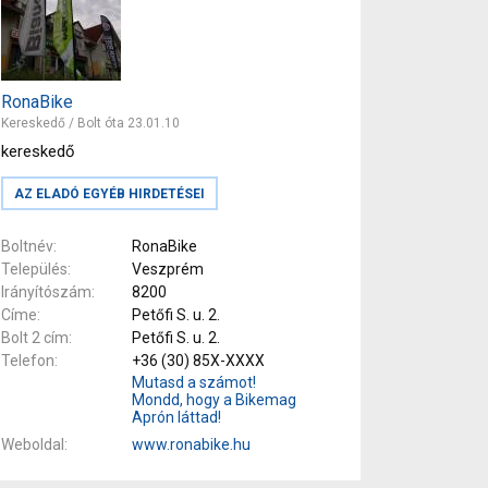
RonaBike
Kereskedő / Bolt óta 23.01.10
kereskedő
AZ ELADÓ EGYÉB HIRDETÉSEI
Boltnév
RonaBike
Település
Veszprém
Irányítószám
8200
Címe
Petőfi S. u. 2.
Bolt 2 cím
Petőfi S. u. 2.
Telefon
+36 (30) 85X-XXXX
Mutasd a számot!
Mondd, hogy a Bikemag
Aprón láttad!
Weboldal
www.ronabike.hu