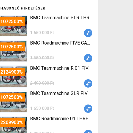
HASONLÓ HIRDETÉSEK
BMC Teammachine SLR THREE 105 DI2 ( 51,56,58) 
-1072500%
1 650 000 Ft
BMC
-1072500%
1 650 000 Ft
BMC Teammachine R 01 FIVE 105 Di2 (51,54,56,58)
-2124900%
2 490 000 Ft
BMC Teammachine SLR FIVE Carbon 105 Di2 ( 5
-1072500%
1 650 000 Ft
BMC R
-2209900%