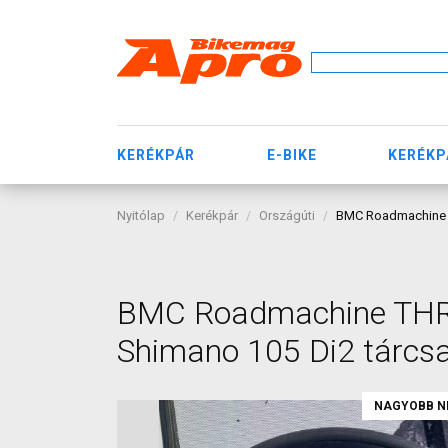
KERÉKPÁR
E-BIKE
KERÉKP
Nyitólap
Kerékpár
Országúti
BMC Roadmachine TH
BMC Roadmachine THREE
Shimano 105 Di2 tárcsa
NAGYOBB N