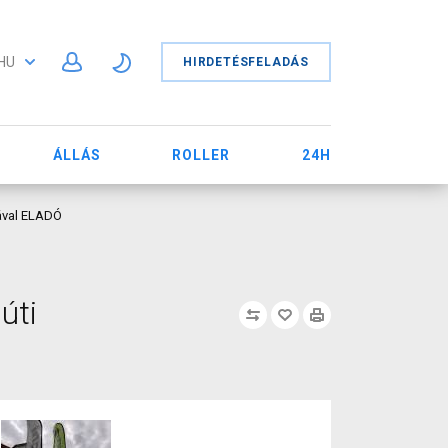
HU
HIRDETÉSFELADÁS
ÁLLÁS
ROLLER
24H
iával ELADÓ
úti