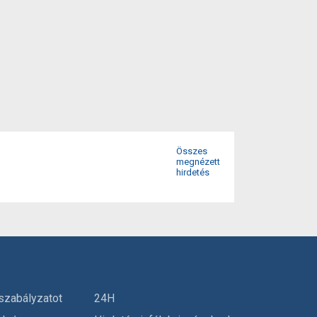
Összes
megnézett
hirdetés
szabályzatot
24H