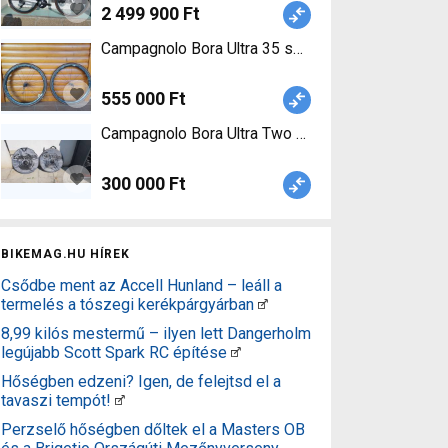
2 499 900 Ft
555 000 Ft
300 000 Ft
BIKEMAG.HU HÍREK
Csődbe ment az Accell Hunland – leáll a
termelés a tószegi kerékpárgyárban
8,99 kilós mestermű – ilyen lett Dangerholm
legújabb Scott Spark RC építése
Hőségben edzeni? Igen, de felejtsd el a
tavaszi tempót!
Perzselő hőségben dőltek el a Masters OB