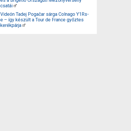
és a Brigetio Országúti Mezőnyverseny
csatái
Videón Tadej Pogačar sárga Colnago Y1Rs-
e – így készült a Tour de France győztes
kerékpárja