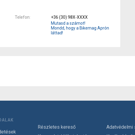
Telefon
+36 (30) 98X-XXXX
Mutasd a számot!
Mondd, hogy a Bikemag Aprón
láttad!
DALAK
Részletes kereső
Adatvédelmi 
detések