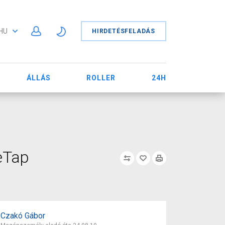
HU
HIRDETÉSFELADÁS
ÁLLÁS
ROLLER
24H
eTap
Czakó Gábor