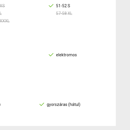
 XS
51-52 S
L
57-58 XL
 XXXL
elektromos
)
gyorszáras (hátul)