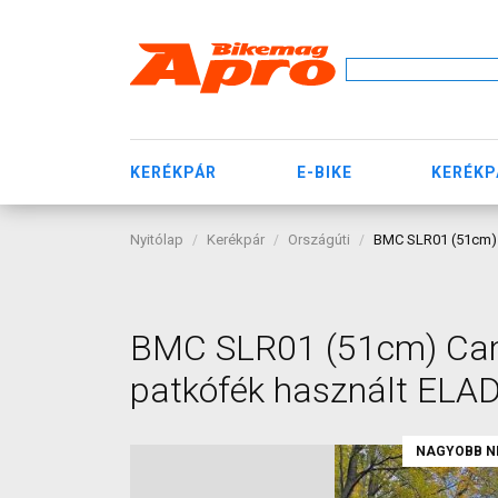
KERÉKPÁR
E-BIKE
KERÉKP
Nyitólap
Kerékpár
Országúti
BMC SLR01 (51cm) 
BMC SLR01 (51cm) Cam
patkófék használt ELA
NAGYOBB N