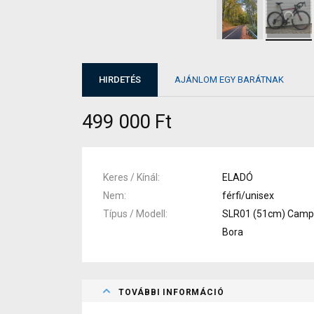
HIRDETÉS
AJÁNLOM EGY BARÁTNAK
499 000 Ft
Keres / Kínál
ELADÓ
Nem
férfi/unisex
Típus / Modell
SLR01 (51cm) Cam
Bora
TOVÁBBI INFORMÁCIÓ