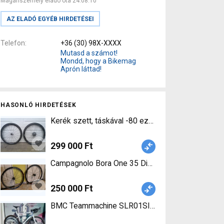
Magánszemély eladó óta 24.08.10
AZ ELADÓ EGYÉB HIRDETÉSEI
Telefon
+36 (30) 98X-XXXX
Mutasd a számot!
Mondd, hogy a Bikemag
Aprón láttad!
HASONLÓ HIRDETÉSEK
299 000 Ft
250 000 Ft
BMC Teammachine SLR01SIX Ultegra Di2(47,51,54,5