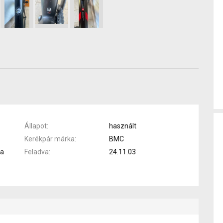
Állapot
használt
Kerékpár márka
BMC
pa
Feladva
24.11.03