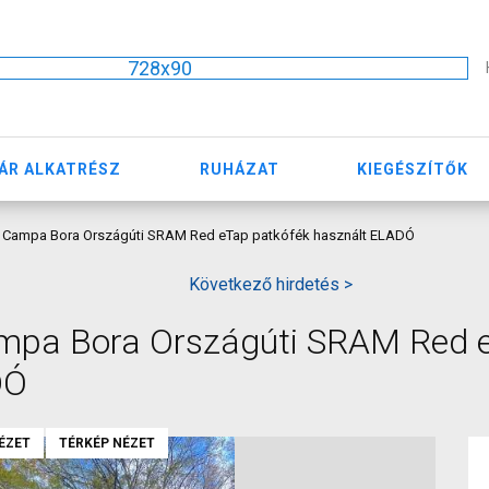
728x90
ÁR ALKATRÉSZ
RUHÁZAT
KIEGÉSZÍTŐK
Campa Bora Országúti SRAM Red eTap patkófék használt ELADÓ
Következő hirdetés >
pa Bora Országúti SRAM Red 
DÓ
ÉZET
TÉRKÉP NÉZET