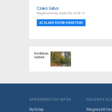
Czakó Gábor
Magánszemély eladó óta 24.08.10
AZ ELADÓ EGYÉB HIRDETÉSEI
Korábban
nézted
APRÓHIRDETÉS INFÓK
HASZNOS OL
Nyitólap
Megnézett hir