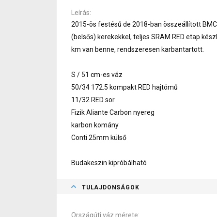
Leírás
2015-ös festésű de 2018-ban összeállított 
(belsős) kerekekkel, teljes SRAM RED etap készle
km van benne, rendszeresen karbantartott.
S / 51 cm-es váz
50/34 172.5 kompakt RED hajtómű
11/32 RED sor
Fizik Aliante Carbon nyereg
karbon komány
Conti 25mm külső
Budakeszin kipróbálható
TULAJDONSÁGOK
Országúti váz mérete