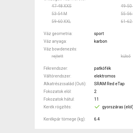
47-48 XXS
49-50
53-54 M
55-56 
59-60 XXL
61-62
Váz geometria
sport
Váz anyaga
karbon
Váz bowdenezés
rejtett
külső
Fékrendszer
patkófék
Váltórendszer
elektromos
Alkatrészcsalád (Outi)
SRAM Red eTap
Fokozatok elöl
2
Fokozatok hátul
11
Kerék rögzítés
gyorszáras (elöl
Kerékpár tömege (kg)
6.4