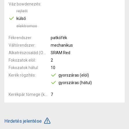
Váz bowdenezés
rejtett
külső
elektromos
Fékrendszer
patkófék
Váltórendszer
mechanikus
Alkatrészcsalád (Outi)
SRAM Red
Fokozatok elöl
2
Fokozatok hátul
10
Kerék rögzítés
gyorszáras (elöl)
gyorszáras (hátul)
Kerékpár tömege (kg)
7
Hirdetés jelentése