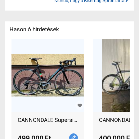
Mondd, hogy a Bikemag Aprón láttad!
Hasonló hirdetések
CANNONDALE Supersix EVO HI-MOD 52 Országúti
CANNONDALE Sup
499 000 Ft
400 000 Ft