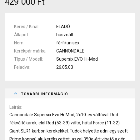
429 000 Ft
Keres / Kínál
ELADÓ
Állapot
használt
Nem
férfi/unisex
Kerékpár márka
CANNONDALE
Típus / Modell
Supersix EVO Hi-Mod
Feladva
26.05.03
TOVÁBBI INFORMÁCIÓ
Leírás
Cannondale Supersix Evo Hi-Mod, 2x10-es váltóval. Red
fékváltókarok, elöl Red (53-39) váltó, hátul Force (11-32).
Giant SLR1 karbon kerekekkel. Tudok helyette adni egy szett
Prime könnyű alu kerékszettet, azzal 350e-ért vihető a gép.