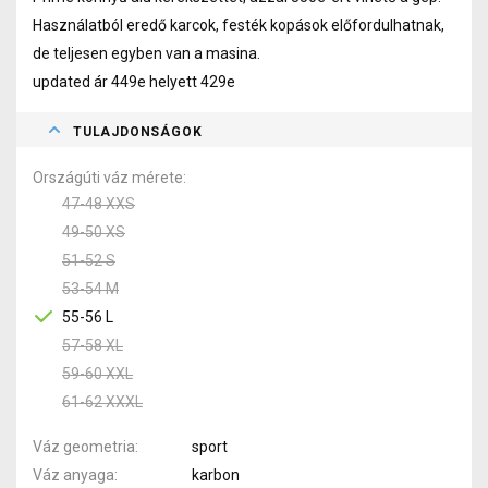
Használatból eredő karcok, festék kopások előfordulhatnak,
de teljesen egyben van a masina.
updated ár 449e helyett 429e
TULAJDONSÁGOK
Országúti váz mérete
47-48 XXS
49-50 XS
51-52 S
53-54 M
55-56 L
57-58 XL
59-60 XXL
61-62 XXXL
Váz geometria
sport
Váz anyaga
karbon