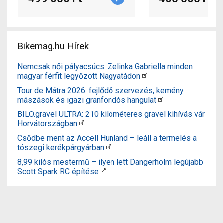
Bikemag.hu Hírek
Nemcsak női pályacsúcs: Zelinka Gabriella minden
magyar férfit legyőzött Nagyatádon
Tour de Mátra 2026: fejlődő szervezés, kemény
mászások és igazi granfondós hangulat
BILO.gravel ULTRA: 210 kilométeres gravel kihívás vár
Horvátországban
Csődbe ment az Accell Hunland – leáll a termelés a
tószegi kerékpárgyárban
8,99 kilós mestermű – ilyen lett Dangerholm legújabb
Scott Spark RC építése