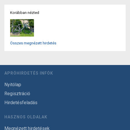
Korábban nézted
Összes megnézett hirdetés
APRÓHIRDETÉS INFÓK
Nyitólap
Regisztráció
Hirdetésfeladás
HASZNOS OLDALAK
Megnézett hirdetések