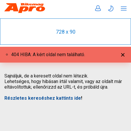
728 x 90
404 HIBA: A kért oldal nem található.
Sajnáljuk, de a keresett oldal nem létezik.
Lehetséges, hogy hibásan írtál valamit, vagy az oldalt már
eltávolítottuk; ellenőrizzd az URL-t, és próbáld újra.
Részletes kereséshez kattints ide
!