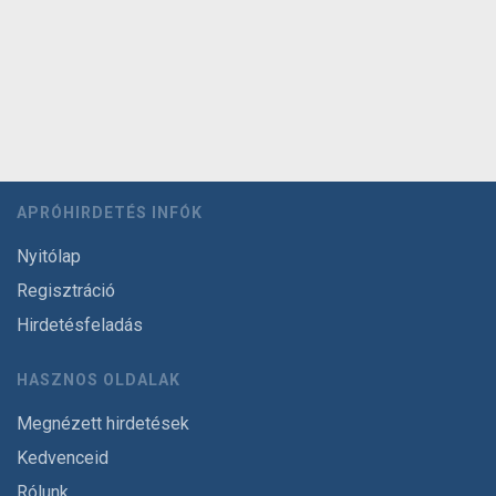
APRÓHIRDETÉS INFÓK
Nyitólap
Regisztráció
Hirdetésfeladás
HASZNOS OLDALAK
Megnézett hirdetések
Kedvenceid
Rólunk