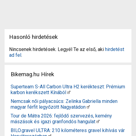
Hasonló hirdetések
Nincsenek hirdetések. Legyél Te az első, aki
hirdetést
ad fel
.
Bikemag.hu Hírek
Superteam S-All Carbon Ultra H2 kerékteszt: Prémium
karbon kerékszett Kínából
Nemcsak női pályacsúcs: Zelinka Gabriella minden
magyar férfit legyőzött Nagyatádon
Tour de Mátra 2026: fejlődő szervezés, kemény
mászások és igazi granfondós hangulat
BILO.gravel ULTRA: 210 kilométeres gravel kihívás vár