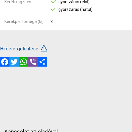
Kerék rögzítés
gyorszáras (elöl)
gyorszáras (hátul)
Kerékpár tömege (kg)
8
Hirdetés jelentése
Facebook
Twitter
WhatsApp
Viber
Megosztás
Kapcsolat az eladóval