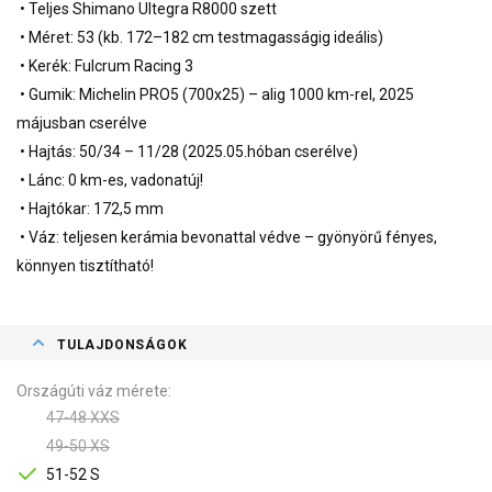
• Teljes Shimano Ultegra R8000 szett
• Méret: 53 (kb. 172–182 cm testmagasságig ideális)
• Kerék: Fulcrum Racing 3
• Gumik: Michelin PRO5 (700x25) – alig 1000 km-rel, 2025
májusban cserélve
• Hajtás: 50/34 – 11/28 (2025.05.hóban cserélve)
• Lánc: 0 km-es, vadonatúj!
• Hajtókar: 172,5 mm
• Váz: teljesen kerámia bevonattal védve – gyönyörű fényes,
könnyen tisztítható!
TULAJDONSÁGOK
Országúti váz mérete
47-48 XXS
49-50 XS
51-52 S