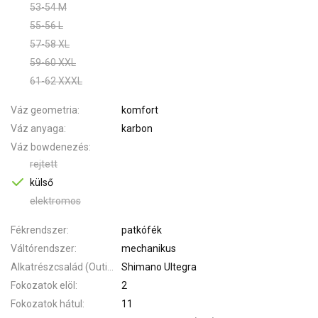
53-54 M
55-56 L
57-58 XL
59-60 XXL
61-62 XXXL
Váz geometria
komfort
Váz anyaga
karbon
Váz bowdenezés
rejtett
külső
elektromos
Fékrendszer
patkófék
Váltórendszer
mechanikus
Alkatrészcsalád (Outi)
Shimano Ultegra
Fokozatok elöl
2
Fokozatok hátul
11