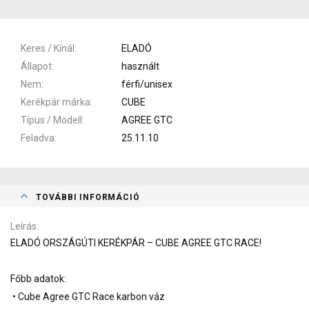
Keres / Kínál
ELADÓ
Állapot
használt
Nem
férfi/unisex
Kerékpár márka
CUBE
Típus / Modell
AGREE GTC
Feladva
25.11.10
TOVÁBBI INFORMÁCIÓ
Leírás
ELADÓ ORSZÁGÚTI KERÉKPÁR – CUBE AGREE GTC RACE!
Főbb adatok:
• Cube Agree GTC Race karbon váz