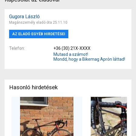
Gugora László
Magánszemély eladó óta 25.11.10
AZ ELADÓ EGYÉB HIRDETÉSEI
Telefon
+36 (30) 21X-XXXX
Mutasd a számot!
Mondd, hogy a Bikemag Aprón láttad!
Hasonló hirdetések