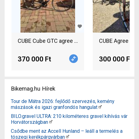
CUBE Cube GTC agree Országúti Shimano Ultegra
CUBE Agree GTC
370 000 Ft
300 000 Ft
Bikemag.hu Hírek
Tour de Mátra 2026: fejlődő szervezés, kemény
mászások és igazi granfondós hangulat
BILO.gravel ULTRA: 210 kilométeres gravel kihívás vár
Horvátországban
Csődbe ment az Accell Hunland – leáll a termelés a
tószegi kerékpárgyárban