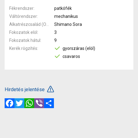
Fékrendszer
patkófék
Váltórendszer
mechanikus
Alkatrészcsalád (Outi)
Shimano Sora
Fokozatok elöl
3
Fokozatok hátul
9
Kerék rögzítés
gyorszáras (elöl)
csavaros
Hirdetés jelentése
Facebook
Twitter
WhatsApp
Viber
Megosztás