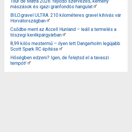
Tour de Mátra 2026: fejlődő szervezés, kemény
mászások és igazi granfondós hangulat
BILO.gravel ULTRA: 210 kilométeres gravel kihívás vár
Horvátországban
Csődbe ment az Accell Hunland – leáll a termelés a
tószegi kerékpárgyárban
8,99 kilós mestermű – ilyen lett Dangerholm legújabb
Scott Spark RC építése
Hőségben edzeni? Igen, de felejtsd el a tavaszi
tempót!