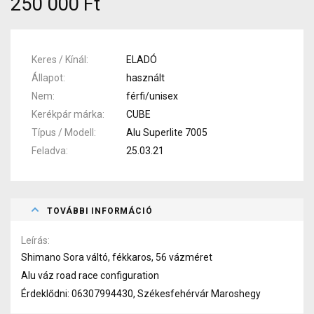
250 000 Ft
Keres / Kínál
ELADÓ
Állapot
használt
Nem
férfi/unisex
Kerékpár márka
CUBE
Típus / Modell
Alu Superlite 7005
Feladva
25.03.21
TOVÁBBI INFORMÁCIÓ
Leírás
Shimano Sora váltó, fékkaros, 56 vázméret
Alu váz road race configuration
Érdeklődni: 06307994430, Székesfehérvár Maroshegy