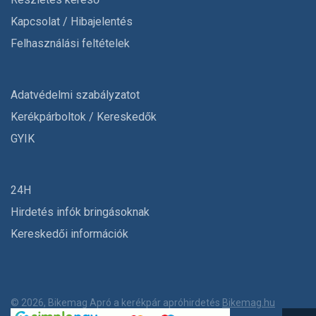
Kapcsolat / Hibajelentés
Felhasználási feltételek
Adatvédelmi szabályzatot
Kerékpárboltok / Kereskedők
GYIK
24H
Hirdetés infók bringásoknak
Kereskedői információk
© 2026, Bikemag Apró a kerékpár apróhirdetés
Bikemag.hu