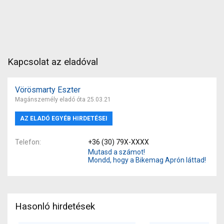
Kapcsolat az eladóval
Vörösmarty Eszter
Magánszemély eladó óta 25.03.21
AZ ELADÓ EGYÉB HIRDETÉSEI
Telefon
+36 (30) 79X-XXXX
Mutasd a számot!
Mondd, hogy a Bikemag Aprón láttad!
Hasonló hirdetések