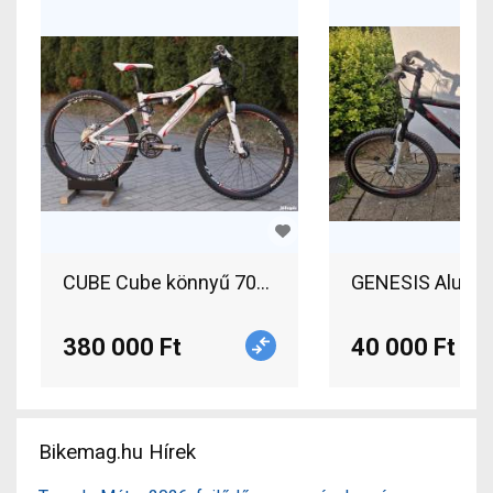
CUBE Cube könnyű 7005 alu váz Enduro / Freerid
GENESIS Alu 700
380 000 Ft
40 000 Ft
Bikemag.hu Hírek