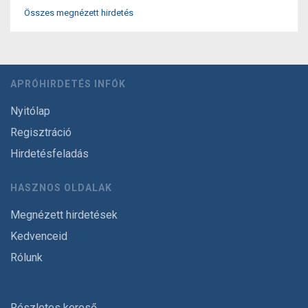
Összes megnézett hirdetés
APRÓHIRDETÉS INFÓK
Nyitólap
Regisztráció
Hirdetésfeladás
HASZNOS OLDALAK
Megnézett hirdetések
Kedvenceid
Rólunk
Részletes kereső