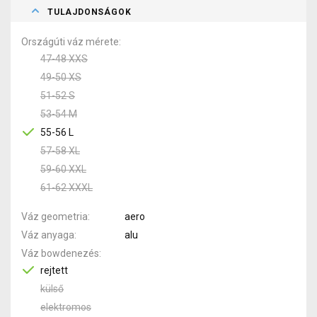
TULAJDONSÁGOK
Országúti váz mérete
47-48 XXS
49-50 XS
51-52 S
53-54 M
55-56 L
57-58 XL
59-60 XXL
61-62 XXXL
Váz geometria
aero
Váz anyaga
alu
Váz bowdenezés
rejtett
külső
elektromos