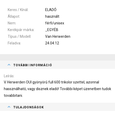
Keres / Kínál
ELADÓ
Állapot
használt
Nem
férfi/unisex
Kerékpár márka
_EGYÉB
Típus / Modell
Van Herwerden
Feladva
24.04.12
TOVÁBBI INFORMÁCIÓ
Leírás
V. Herwerden OUI gyönyörű full 600 trikolor szettel, azonnal
hassználható, vagy disznek eladó! További képet üzenetben tudok
tovabbitani.
TULAJDONSÁGOK