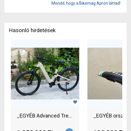
Mondd, hogy a Bikemag Aprón láttad!
Hasonló hirdetések
_EGYÉB Advanced Trekking Pro FS Wave Elektro
_EGYÉB országút