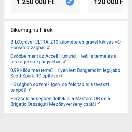
1 250 000 Ft
120 000 Ft
Bikemag.hu Hírek
BILO.gravel ULTRA: 210 kilométeres gravel kihívás vár
Horvátországban
Csődbe ment az Accell Hunland – leáll a termelés a
tószegi kerékpárgyárban
8,99 kilós mestermű – ilyen lett Dangerholm legújabb
Scott Spark RC építése
Hőségben edzeni? Igen, de felejtsd el a tavaszi
tempót!
Perzselő hőségben dőltek el a Masters OB és a
Brigetio Országúti Mezőnyverseny csatái