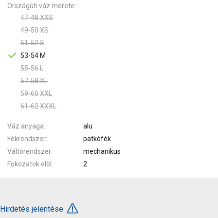
Országúti váz mérete
47-48 XXS
49-50 XS
51-52 S
53-54 M
55-56 L
57-58 XL
59-60 XXL
61-62 XXXL
Váz anyaga
alu
Fékrendszer
patkófék
Váltórendszer
mechanikus
Fokozatok elöl
2
Hirdetés jelentése