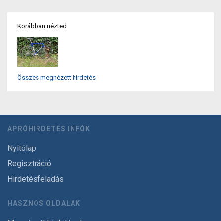
Korábban nézted
Összes megnézett hirdetés
APRÓHIRDETÉS INFÓK
Nyitólap
Regisztráció
Hirdetésfeladás
HASZNOS OLDALAK