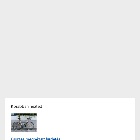
Korábban nézted
Összes megnézett hirdetés