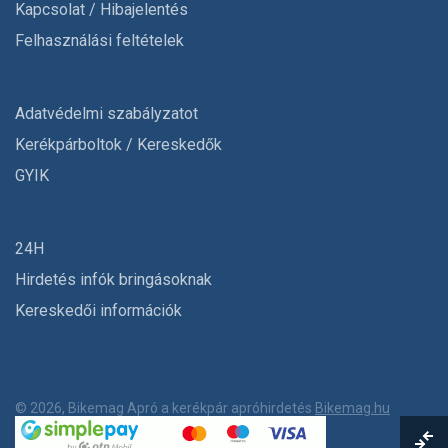
Kapcsolat / Hibajelentés
Felhasználási feltételek
Adatvédelmi szabályzatot
Kerékpárboltok / Kereskedők
GYIK
24H
Hirdetés infók bringásoknak
Kereskedői információk
© 2026, Bikemag Apró a kerékpár apróhirdetés
Bikemag.hu