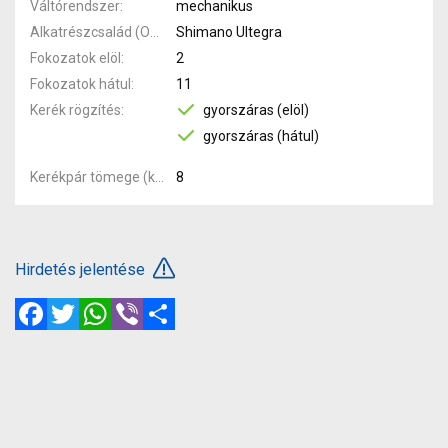
Váltórendszer
mechanikus
Alkatrészcsalád (Outi)
Shimano Ultegra
Fokozatok elöl
2
Fokozatok hátul
11
Kerék rögzítés
gyorszáras (elöl)
gyorszáras (hátul)
Kerékpár tömege (kg)
8
Hirdetés jelentése
Facebook
Twitter
WhatsApp
Viber
Megosztás