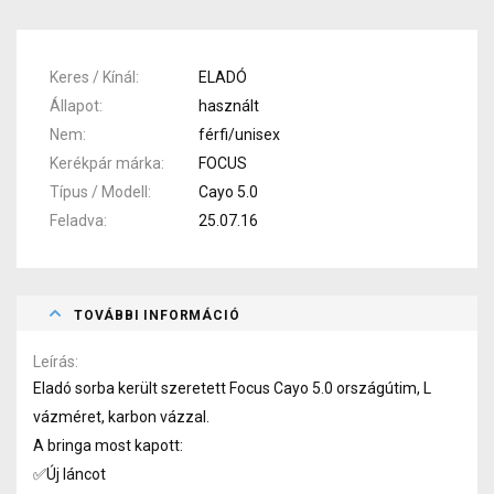
Keres / Kínál
ELADÓ
Állapot
használt
Nem
férfi/unisex
Kerékpár márka
FOCUS
Típus / Modell
Cayo 5.0
Feladva
25.07.16
TOVÁBBI INFORMÁCIÓ
Leírás
Eladó sorba került szeretett Focus Cayo 5.0 országútim, L
vázméret, karbon vázzal.
A bringa most kapott:
✅Új láncot