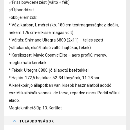
✅Friss bowdenezést (váltó + fék)
✅Új bandázst
Főbb jellemzők:
* Váz: karbon, L méret (kb. 180 cm testmagassághoz ideális,
nekem 176 cm-el kissé magas volt)
* Váltás: Shimano Ultegra 6800 (2x11) – teljes szett
(váltókarok, első/hátsó váltó, hajtókar, fékek)
* Kerékszett: Mavic Cosmic Elite – aero profilú, merev,
megbízható kerekek
* Fékek: Ultegra 6800, jó állapotú betétekkel
* Hajtás: 172,5 hajtókar, 52-34 tányérok, 11-28 sor
A kerékpár jó állapotban van, kisebb használatból adódó
esztétikai hibák vannak, de törve, repedve nincs. Pedál nélkül
eladó.
Megtekinthető Bp 13. Kerület
TULAJDONSÁGOK