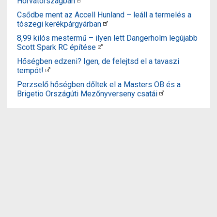
Horvátországban
Csődbe ment az Accell Hunland – leáll a termelés a
tószegi kerékpárgyárban
8,99 kilós mestermű – ilyen lett Dangerholm legújabb
Scott Spark RC építése
Hőségben edzeni? Igen, de felejtsd el a tavaszi
tempót!
Perzselő hőségben dőltek el a Masters OB és a
Brigetio Országúti Mezőnyverseny csatái