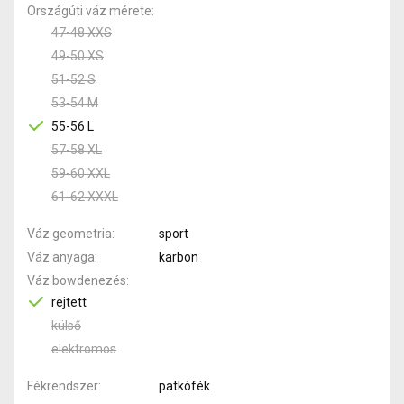
Országúti váz mérete
47-48 XXS
49-50 XS
51-52 S
53-54 M
55-56 L
57-58 XL
59-60 XXL
61-62 XXXL
Váz geometria
sport
Váz anyaga
karbon
Váz bowdenezés
rejtett
külső
elektromos
Fékrendszer
patkófék