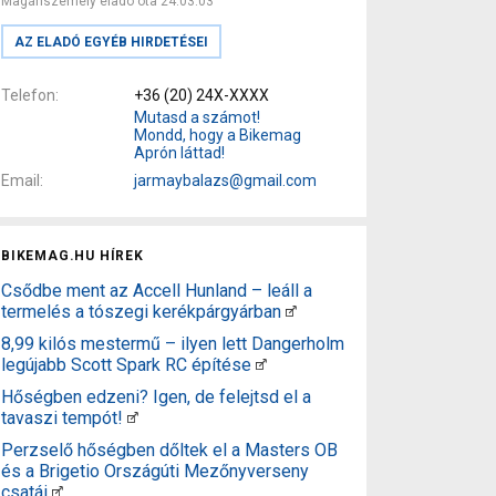
Magánszemély eladó óta 24.03.03
AZ ELADÓ EGYÉB HIRDETÉSEI
Telefon
+36 (20) 24X-XXXX
Mutasd a számot!
Mondd, hogy a Bikemag
Aprón láttad!
Email
jarmaybalazs@gmail.com
BIKEMAG.HU HÍREK
Csődbe ment az Accell Hunland – leáll a
termelés a tószegi kerékpárgyárban
8,99 kilós mestermű – ilyen lett Dangerholm
legújabb Scott Spark RC építése
Hőségben edzeni? Igen, de felejtsd el a
tavaszi tempót!
Perzselő hőségben dőltek el a Masters OB
és a Brigetio Országúti Mezőnyverseny
csatái