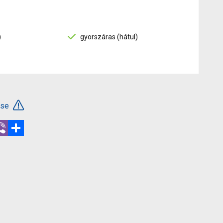
)
gyorszáras (hátul)
ése
r
hatsApp
Viber
Megosztás