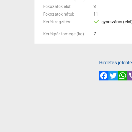
Fokozatok elöl
3
Fokozatok hátul
11
Kerék rögzítés
gyorszáras (elöl
Kerékpár tömege (kg)
7
Hirdetés jelent
Facebook
Twitte
W