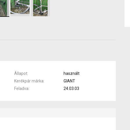
Állapot
használt
Kerékpár márka
GIANT
Feladva
24.03.03