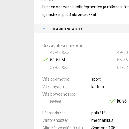
Frissen szervizelt költségmentes jó műszaki áll
új michelin pro3 abroncsokkal.
TULAJDONSÁGOK
Országúti váz mérete
47-48 XXS
49-50
53-54 M
55-56 
59-60 XXL
61-62
Váz geometria
sport
Váz anyaga
karbon
Váz bowdenezés
rejtett
külső
Fékrendszer
patkófék
Váltórendszer
mechanikus
Alkatrészcsalád (Outi)
Shimano 105