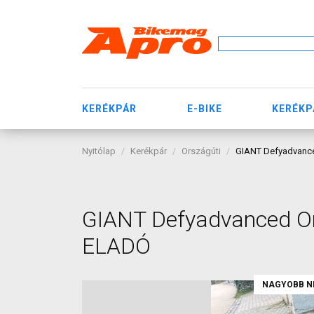
KERÉKPÁR
E-BIKE
KERÉKP
Nyitólap
Kerékpár
Országúti
GIANT Defyadvance
GIANT Defyadvanced Or
ELADÓ
NAGYOBB N