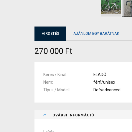
HIRDETÉS
AJÁNLOM EGY BARÁTNAK
270 000 Ft
Keres / Kínál
ELADÓ
Nem
férfi/unisex
Típus / Modell
Defyadvanced
TOVÁBBI INFORMÁCIÓ
Leírás