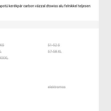
apotú kerékpár carbon vázzal dtswiss alu felnikkel teljesen
 XS
51-52 S
L
57-58 XL
 XXXL
elektromos