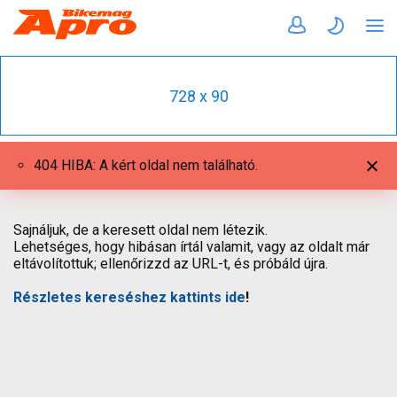
728 x 90
404 HIBA: A kért oldal nem található.
Sajnáljuk, de a keresett oldal nem létezik.
Lehetséges, hogy hibásan írtál valamit, vagy az oldalt már
eltávolítottuk; ellenőrizzd az URL-t, és próbáld újra.
Részletes kereséshez kattints ide
!