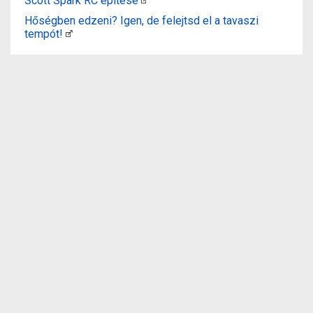
Scott Spark RC építése
Hőségben edzeni? Igen, de felejtsd el a tavaszi
tempót!