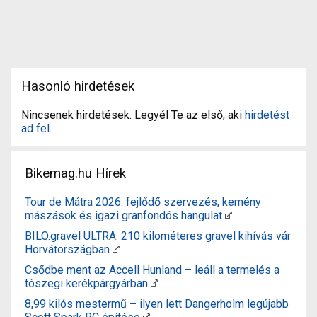
Hasonló hirdetések
Nincsenek hirdetések. Legyél Te az első, aki
hirdetést
ad fel
.
Bikemag.hu Hírek
Tour de Mátra 2026: fejlődő szervezés, kemény
mászások és igazi granfondós hangulat
BILO.gravel ULTRA: 210 kilométeres gravel kihívás vár
Horvátországban
Csődbe ment az Accell Hunland – leáll a termelés a
tószegi kerékpárgyárban
8,99 kilós mestermű – ilyen lett Dangerholm legújabb