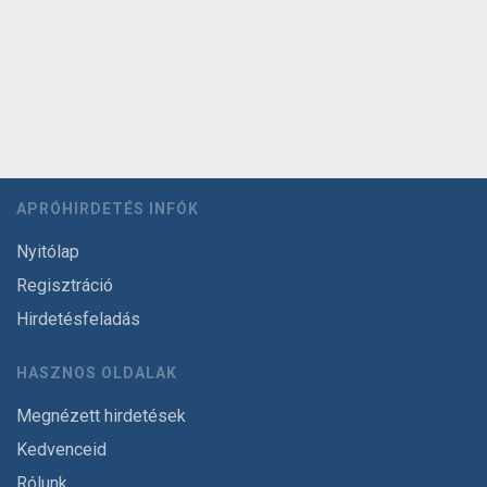
APRÓHIRDETÉS INFÓK
Nyitólap
Regisztráció
Hirdetésfeladás
HASZNOS OLDALAK
Megnézett hirdetések
Kedvenceid
Rólunk