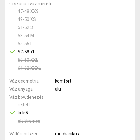
Országúti váz mérete
47-48 XXS
49-50 XS
51-52 S
53-54 M
55-56 L
57-58 XL
59-60 XXL
61-62 XXXL
Váz geometria
komfort
Váz anyaga
alu
Váz bowdenezés
rejtett
külső
elektromos
Váltórendszer
mechanikus