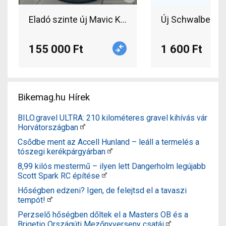
155 000 Ft
1 600 Ft
Bikemag.hu Hírek
BILO.gravel ULTRA: 210 kilométeres gravel kihívás vár
Horvátországban
Csődbe ment az Accell Hunland – leáll a termelés a
tószegi kerékpárgyárban
8,99 kilós mestermű – ilyen lett Dangerholm legújabb
Scott Spark RC építése
Hőségben edzeni? Igen, de felejtsd el a tavaszi
tempót!
Perzselő hőségben dőltek el a Masters OB és a
Brigetio Országúti Mezőnyverseny csatái