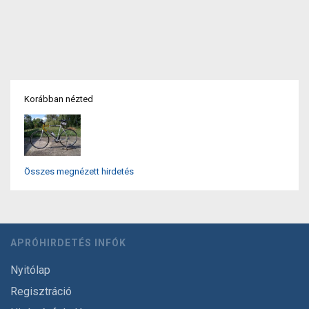
Korábban nézted
Összes megnézett hirdetés
APRÓHIRDETÉS INFÓK
Nyitólap
Regisztráció