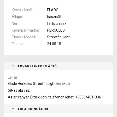
Keres / Kínál
ELADÓ
Állapot
használt
Nem
férfi/unisex
Kerékpár márka
HERCULES
Típus / Modell
Streetfit Light
Feladva
24.05.15
TOVÁBBI INFORMÁCIÓ
Leírás
Eladó Herkules Streetfit Light kerékpár.
58-as alu váz.
Az ár irányár. Érdeklődni telefonon lehet. +3630/401-3361
TULAJDONSÁGOK