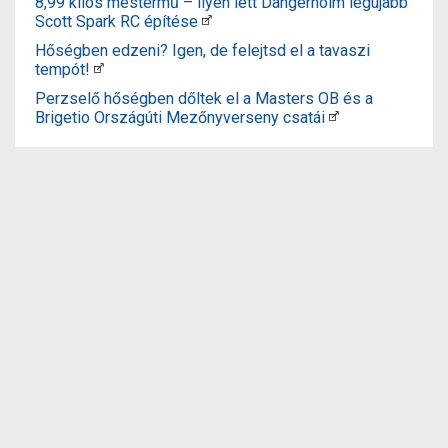
8,99 kilós mestermű – ilyen lett Dangerholm legújabb
Scott Spark RC építése
Hőségben edzeni? Igen, de felejtsd el a tavaszi
tempót!
Perzselő hőségben dőltek el a Masters OB és a
Brigetio Országúti Mezőnyverseny csatái