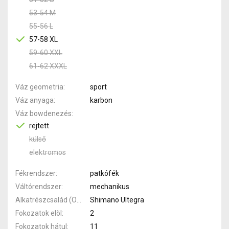
53-54 M
55-56 L
57-58 XL
59-60 XXL
61-62 XXXL
Váz geometria
sport
Váz anyaga
karbon
Váz bowdenezés
rejtett
külső
elektromos
Fékrendszer
patkófék
Váltórendszer
mechanikus
Alkatrészcsalád (Outi)
Shimano Ultegra
Fokozatok elöl
2
Fokozatok hátul
11