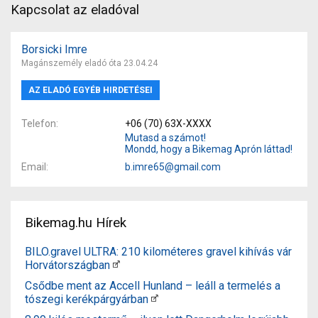
Kapcsolat az eladóval
Borsicki Imre
Magánszemély eladó óta 23.04.24
AZ ELADÓ EGYÉB HIRDETÉSEI
Telefon
+06 (70) 63X-XXXX
Mutasd a számot!
Mondd, hogy a Bikemag Aprón láttad!
Email
b.imre65@gmail.com
Bikemag.hu Hírek
BILO.gravel ULTRA: 210 kilométeres gravel kihívás vár
Horvátországban
Csődbe ment az Accell Hunland – leáll a termelés a
tószegi kerékpárgyárban