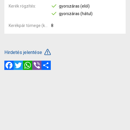
Kerék rögzítés
gyorszáras (elöl)
gyorszáras (hátul)
Kerékpár tömege (kg)
8
Hirdetés jelentése
Facebook
Twitter
WhatsApp
Viber
Megosztás