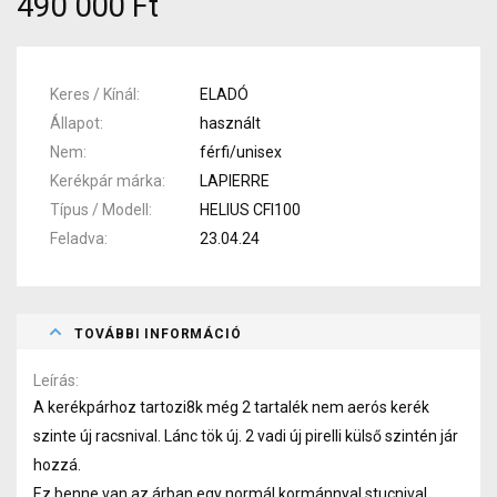
490 000 Ft
Keres / Kínál
ELADÓ
Állapot
használt
Nem
férfi/unisex
Kerékpár márka
LAPIERRE
Típus / Modell
HELIUS CFI100
Feladva
23.04.24
TOVÁBBI INFORMÁCIÓ
Leírás
A kerékpárhoz tartozi8k még 2 tartalék nem aerós kerék
szinte új racsnival. Lánc tök új. 2 vadi új pirelli külső szintén jár
hozzá.
Ez benne van az árban egy normál kormánnyal stucnival.