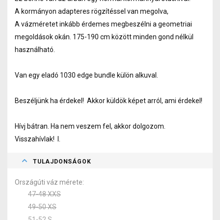
A kormányon adapteres rögzítéssel van megolva,
A vázméretet inkább érdemes megbeszélni a geometriai
megoldások okán. 175-190 cm között minden gond nélkül
használható.
Van egy eladó 1030 edge bundle külön alkuval.
Beszéljünk ha érdekel! Akkor küldök képet arról, ami érdekel!
Hívj bátran. Ha nem veszem fel, akkor dolgozom.
Visszahívlak! I.
TULAJDONSÁGOK
Országúti váz mérete
47-48 XXS
49-50 XS
51-52 S