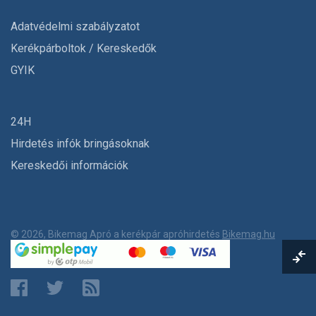
Adatvédelmi szabályzatot
Kerékpárboltok / Kereskedők
GYIK
24H
Hirdetés infók bringásoknak
Kereskedői információk
© 2026, Bikemag Apró a kerékpár apróhirdetés
Bikemag.hu