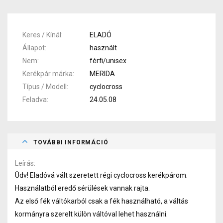
Keres / Kínál
ELADÓ
Állapot
használt
Nem
férfi/unisex
Kerékpár márka
MERIDA
Típus / Modell
cyclocross
Feladva
24.05.08
TOVÁBBI INFORMÁCIÓ
Leírás
Üdv! Eladóvá vált szeretett régi cyclocross kerékpárom.
Használatból eredő sérülések vannak rajta.
Az első fék váltókarból csak a fék használható, a váltás
kormányra szerelt külön váltóval lehet használni.