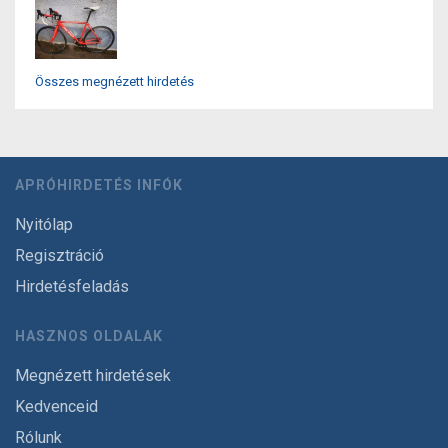
Összes megnézett hirdetés
APRÓHIRDETÉS INFÓK
Nyitólap
Regisztráció
Hirdetésfeladás
HASZNOS OLDALAK
Megnézett hirdetések
Kedvenceid
Rólunk