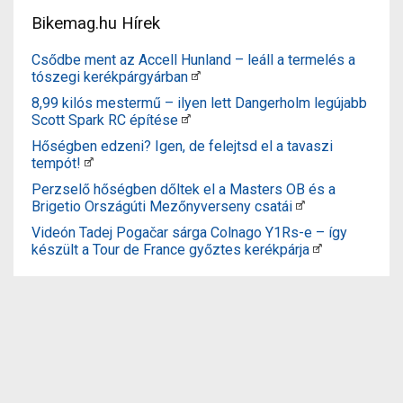
Bikemag.hu Hírek
Csődbe ment az Accell Hunland – leáll a termelés a
tószegi kerékpárgyárban
8,99 kilós mestermű – ilyen lett Dangerholm legújabb
Scott Spark RC építése
Hőségben edzeni? Igen, de felejtsd el a tavaszi
tempót!
Perzselő hőségben dőltek el a Masters OB és a
Brigetio Országúti Mezőnyverseny csatái
Videón Tadej Pogačar sárga Colnago Y1Rs-e – így
készült a Tour de France győztes kerékpárja