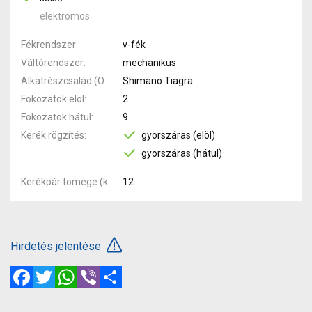
elektromos
Fékrendszer
v-fék
Váltórendszer
mechanikus
Alkatrészcsalád (Outi)
Shimano Tiagra
Fokozatok elöl
2
Fokozatok hátul
9
Kerék rögzítés
gyorszáras (elöl)
gyorszáras (hátul)
Kerékpár tömege (kg)
12
Hirdetés jelentése
Facebook
Twitter
WhatsApp
Viber
Megosztás