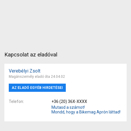
Kapcsolat az eladóval
Verebélyi Zsolt
Magánszemély eladó óta 24.04.02
AZ ELADÓ EGYÉB HIRDETÉSEI
Telefon
+36 (20) 36X-XXXX
Mutasd a számot!
Mondd, hogy a Bikemag Aprón láttad!