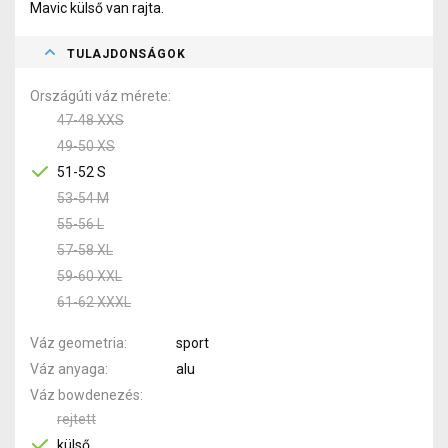
Mavic külső van rajta.
TULAJDONSÁGOK
Országúti váz mérete
47-48 XXS
49-50 XS
51-52 S
53-54 M
55-56 L
57-58 XL
59-60 XXL
61-62 XXXL
Váz geometria
sport
Váz anyaga
alu
Váz bowdenezés
rejtett
külső