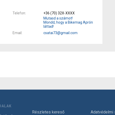
Telefon
+36 (70) 32X-XXXX
Mutasd a számot!
Mondd, hogy a Bikemag Aprón
láttad!
Email
csatai73@gmail.com
DALAK
Részletes kereső
Adatvédelmi 