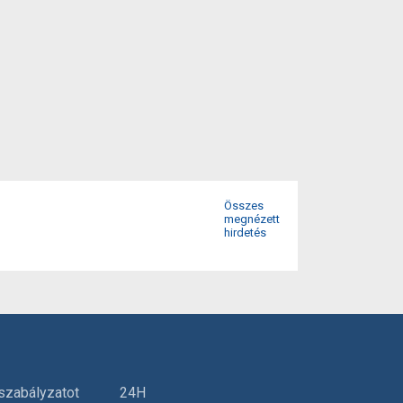
Összes
megnézett
hirdetés
szabályzatot
24H