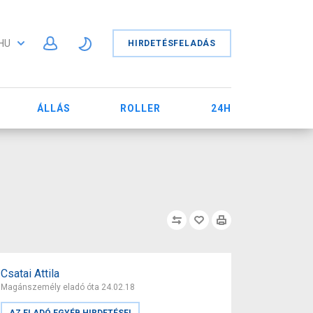
HU
HIRDETÉSFELADÁS
ÁLLÁS
ROLLER
24H
Csatai Attila
Magánszemély eladó óta 24.02.18
AZ ELADÓ EGYÉB HIRDETÉSEI