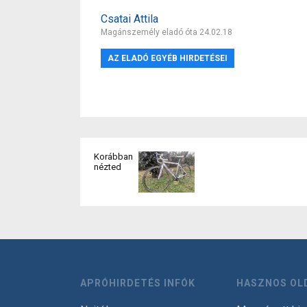
Csatai Attila
Magánszemély eladó óta 24.02.18
AZ ELADÓ EGYÉB HIRDETÉSEI
Korábban
nézted
APRÓHIRDETÉS INFÓK
HASZNOS OL