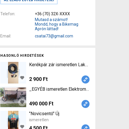
Telefon
+36 (70) 32X-XXXX
Mutasd a számot!
Mondd, hogy a Bikemag
Aprón láttad!
Email
csatai73@gmail.com
HASONLÓ HIRDETÉSEK
Kerékpár zár ismeretlen Lakat / Szerszám / Pu
2 900 Ft
_EGYÉB ismeretlen Elektromos Cargo / Teher _M
490 000 Ft
"Novicsentó" Új
ismeretlen
4 500 Ft