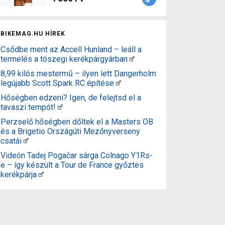
BIKEMAG.HU HÍREK
Csődbe ment az Accell Hunland – leáll a
termelés a tószegi kerékpárgyárban
8,99 kilós mestermű – ilyen lett Dangerholm
legújabb Scott Spark RC építése
Hőségben edzeni? Igen, de felejtsd el a
tavaszi tempót!
Perzselő hőségben dőltek el a Masters OB
és a Brigetio Országúti Mezőnyverseny
csatái
Videón Tadej Pogačar sárga Colnago Y1Rs-
e – így készült a Tour de France győztes
kerékpárja