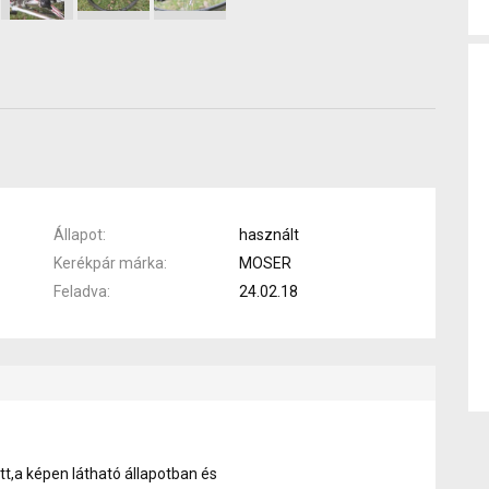
Állapot
használt
Kerékpár márka
MOSER
Feladva
24.02.18
tt,a képen látható állapotban és