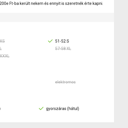
200e Ft-ba került nekem és ennyit is szeretnék érte kapni.
 XS
51-52 S
L
57-58 XL
 XXXL
elektromos
)
gyorszáras (hátul)