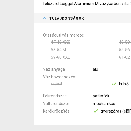
felszereltséggel.Alumínium M váz ,karbon villa. 
TULAJDONSÁGOK
Országúti váz mérete
47-48 XXS
49-50
53-54 M
55-56 
59-60 XXL
61-62
Váz anyaga
alu
Váz bowdenezés
rejtett
külső
Fékrendszer
patkófék
Váltórendszer
mechanikus
Kerék rögzítés
gyorszáras (elöl