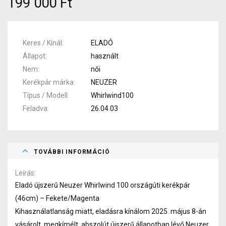
199 000 Ft
Keres / Kínál
ELADÓ
Állapot
használt
Nem
női
Kerékpár márka
NEUZER
Típus / Modell
Whirlwind100
Feladva
26.04.03
TOVÁBBI INFORMÁCIÓ
Leírás
Eladó újszerű Neuzer Whirlwind 100 országúti kerékpár
(46cm) – Fekete/Magenta
Kihasználatlanság miatt, eladásra kínálom 2025. május 8-án
vásárolt, megkímélt, abszolút újszerű állapotban lévő Neuzer