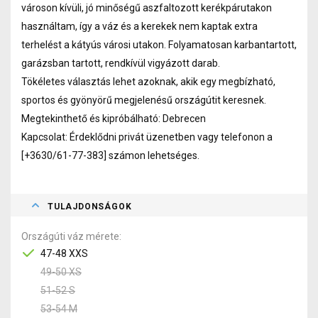
városon kívüli, jó minőségű aszfaltozott kerékpárutakon
használtam, így a váz és a kerekek nem kaptak extra
terhelést a kátyús városi utakon. Folyamatosan karbantartott,
garázsban tartott, rendkívül vigyázott darab.
Tökéletes választás lehet azoknak, akik egy megbízható,
sportos és gyönyörű megjelenésű országútit keresnek.
Megtekinthető és kipróbálható: Debrecen
Kapcsolat: Érdeklődni privát üzenetben vagy telefonon a
[+3630/61-77-383] számon lehetséges.
TULAJDONSÁGOK
Országúti váz mérete
47-48 XXS
49-50 XS
51-52 S
53-54 M