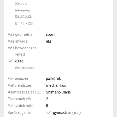
55-56 L
57-58 XL
59-60 XXL
61-62 XXXL
Váz geometria
sport
Váz anyaga
alu
Váz bowdenezés
rejtett
külső
elektromos
Fékrendszer
patkófék
Váltórendszer
mechanikus
Alkatrészcsalád (Outi)
Shimano Claris
Fokozatok elöl
2
Fokozatok hátul
8
Kerék rögzítés
gyorszáras (elöl)