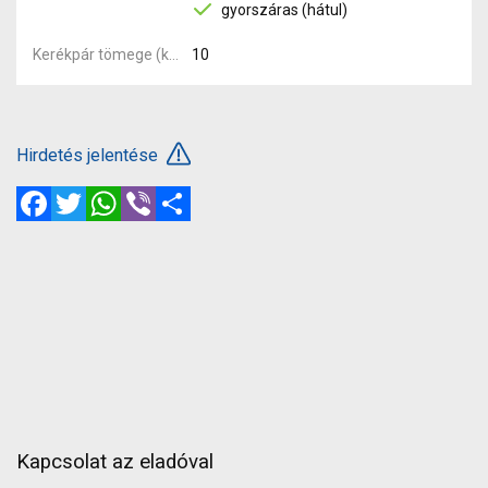
gyorszáras (hátul)
Kerékpár tömege (kg)
10
Hirdetés jelentése
Facebook
Twitter
WhatsApp
Viber
Megosztás
Kapcsolat az eladóval