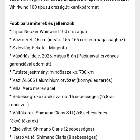
Whirlwind 100 típusú országúti kerékpáromat.
Főbb paraméterek és jellemzők:
* Típus:Neuzer Whirlwind 100 országúti
* Vázméret: 46 cm (ideális 155-165 cm testmagassághoz)
* Színvilág: Fekete - Magenta
* Vásárlás ideje: 2025. május 8-án (Papírjaival, érvényes
garanciával adom át)
* Futásteljesítmény: mindössze kb. 700 km
* Váz: AL6061 alumínium ötvözet (könnyű és tartós)
* Villa: Aero merev acél
* Sebességfokozatok száma: 16 sebességes (2x8-as
rendszer)
* Váltókarok: Shimano Claris STI (2x8 sebességes
fékváltókarok)
* Első váltó: Shimano Claris (2 sebességes)
* Hátsó váltó: Shimano Claris (8 sebességes)