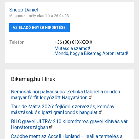
Snepp Dániel
Magánszemély eladó óta 26.04.03
AZ ELADÓ EGYÉB HIRDETÉSEI
Telefon
+36 (30) 61X-XXXX
Mutasd a számot!
Mondd, hogy a Bikemag Aprón láttad!
Bikemag.hu Hírek
Nemcsak női pályacsúcs: Zelinka Gabriella minden
magyar férfit legyőzött Nagyatádon
Tour de Mátra 2026: fejlődő szervezés, kemény
mászások és igazi granfondós hangulat
BILO.gravel ULTRA: 210 kilométeres gravel kihívás vár
Horvátországban
Csődbe ment az Accell Hunland – leáll a termelés a