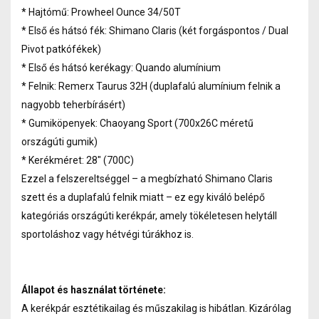
* Hajtómű: Prowheel Ounce 34/50T
* Első és hátsó fék: Shimano Claris (két forgáspontos / Dual
Pivot patkófékek)
* Első és hátsó kerékagy: Quando alumínium
* Felnik: Remerx Taurus 32H (duplafalú alumínium felnik a
nagyobb teherbírásért)
* Gumiköpenyek: Chaoyang Sport (700x26C méretű
országúti gumik)
* Kerékméret: 28" (700C)
Ezzel a felszereltséggel – a megbízható Shimano Claris
szett és a duplafalú felnik miatt – ez egy kiváló belépő
kategóriás országúti kerékpár, amely tökéletesen helytáll
sportoláshoz vagy hétvégi túrákhoz is.
Állapot és használat története:
A kerékpár esztétikailag és műszakilag is hibátlan. Kizárólag