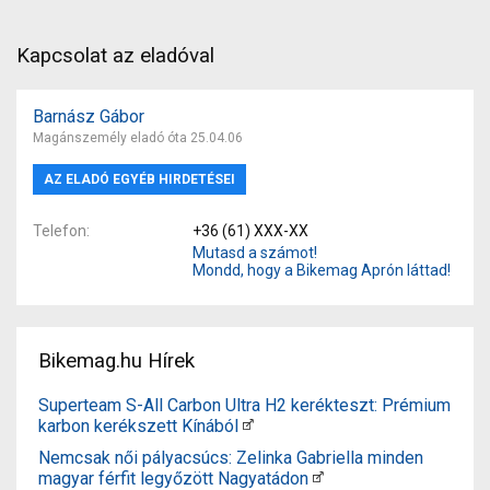
Kapcsolat az eladóval
Barnász Gábor
Magánszemély eladó óta 25.04.06
AZ ELADÓ EGYÉB HIRDETÉSEI
Telefon
+36 (61) XXX-XX
Mutasd a számot!
Mondd, hogy a Bikemag Aprón láttad!
Bikemag.hu Hírek
Superteam S-All Carbon Ultra H2 kerékteszt: Prémium
karbon kerékszett Kínából
Nemcsak női pályacsúcs: Zelinka Gabriella minden
magyar férfit legyőzött Nagyatádon