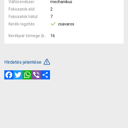
Váltórendszer
mechanikus
Fokozatok elöl
2
Fokozatok hátul
7
Kerék rögzítés
csavaros
Kerékpár tömege (kg)
16
Hirdetés jelentése
Facebook
Twitter
WhatsApp
Viber
Megosztás