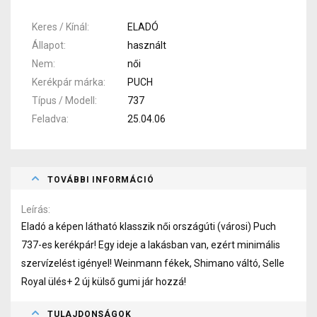
Keres / Kínál
ELADÓ
Állapot
használt
Nem
női
Kerékpár márka
PUCH
Típus / Modell
737
Feladva
25.04.06
TOVÁBBI INFORMÁCIÓ
Leírás
Eladó a képen látható klasszik női országúti (városi) Puch
737-es kerékpár! Egy ideje a lakásban van, ezért minimális
szervízelést igényel! Weinmann fékek, Shimano váltó, Selle
Royal ülés+ 2 új külső gumi jár hozzá!
TULAJDONSÁGOK