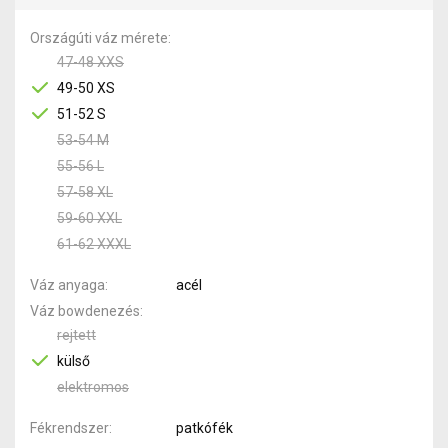
Országúti váz mérete
47-48 XXS
49-50 XS
51-52 S
53-54 M
55-56 L
57-58 XL
59-60 XXL
61-62 XXXL
Váz anyaga
acél
Váz bowdenezés
rejtett
külső
elektromos
Fékrendszer
patkófék