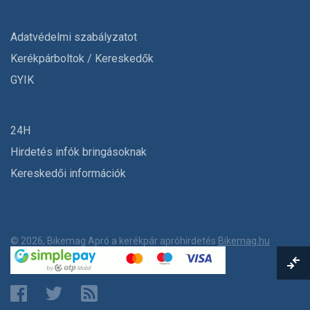
Adatvédelmi szabályzatot
Kerékpárboltok / Kereskedők
GYIK
24H
Hirdetés infók bringásoknak
Kereskedői információk
© 2026, Bikemag Apró a kerékpár apróhirdetés
Bikemag.hu