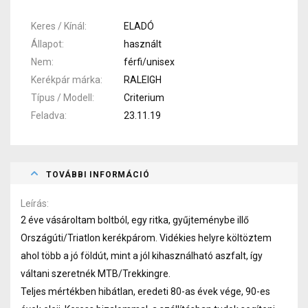
Keres / Kínál
ELADÓ
Állapot
használt
Nem
férfi/unisex
Kerékpár márka
RALEIGH
Típus / Modell
Criterium
Feladva
23.11.19
TOVÁBBI INFORMÁCIÓ
Leírás
2 éve vásároltam boltból, egy ritka, gyűjteménybe illő
Országúti/Triatlon kerékpárom. Vidékies helyre költöztem
ahol több a jó földút, mint a jól kihasználható aszfalt, így
váltani szeretnék MTB/Trekkingre.
Teljes mértékben hibátlan, eredeti 80-as évek vége, 90-es