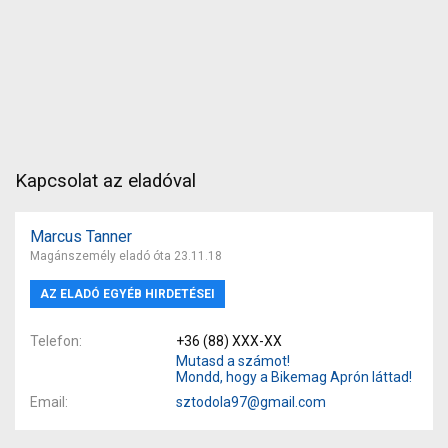
Kapcsolat az eladóval
Marcus Tanner
Magánszemély eladó óta 23.11.18
AZ ELADÓ EGYÉB HIRDETÉSEI
Telefon
+36 (88) XXX-XX
Mutasd a számot!
Mondd, hogy a Bikemag Aprón láttad!
Email
sztodola97@gmail.com