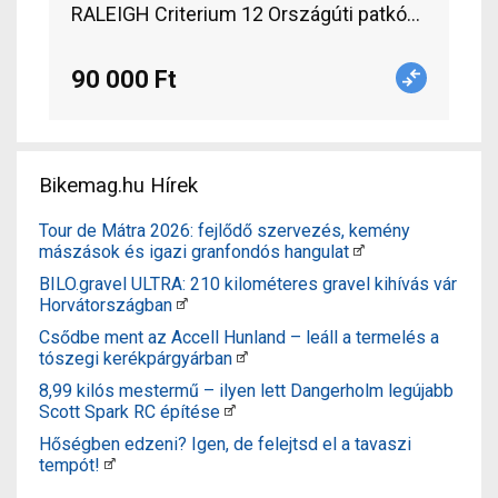
RALEIGH Criterium 12 Országúti patkófék haszn
90 000 Ft
Bikemag.hu Hírek
Tour de Mátra 2026: fejlődő szervezés, kemény
mászások és igazi granfondós hangulat
BILO.gravel ULTRA: 210 kilométeres gravel kihívás vár
Horvátországban
Csődbe ment az Accell Hunland – leáll a termelés a
tószegi kerékpárgyárban
8,99 kilós mestermű – ilyen lett Dangerholm legújabb
Scott Spark RC építése
Hőségben edzeni? Igen, de felejtsd el a tavaszi
tempót!