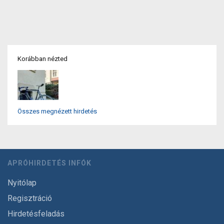
Korábban nézted
Összes megnézett hirdetés
APRÓHIRDETÉS INFÓK
Nyitólap
Regisztráció
Hirdetésfeladás