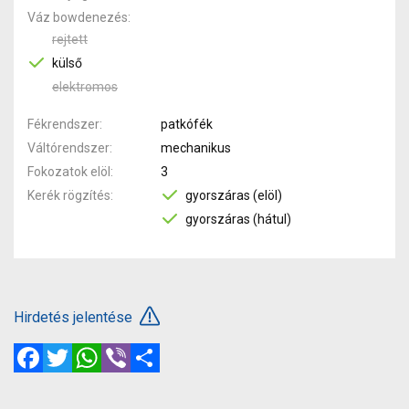
Váz bowdenezés
rejtett
külső
elektromos
Fékrendszer
patkófék
Váltórendszer
mechanikus
Fokozatok elöl
3
Kerék rögzítés
gyorszáras (elöl)
gyorszáras (hátul)
Hirdetés jelentése
Facebook
Twitter
WhatsApp
Viber
Megosztás