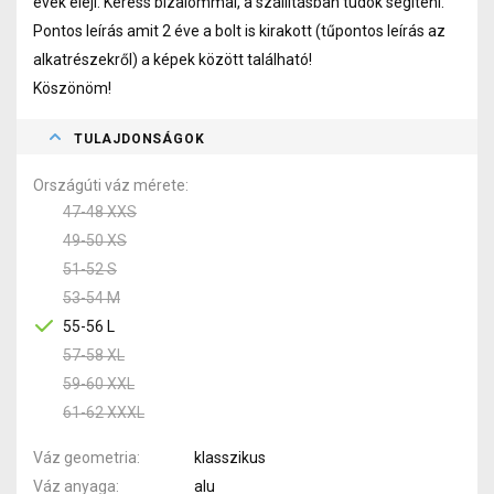
évek eleji. Keress bizalommal, a szállításban tudok segíteni.
Pontos leírás amit 2 éve a bolt is kirakott (tűpontos leírás az
alkatrészekről) a képek között található!
Köszönöm!
TULAJDONSÁGOK
Országúti váz mérete
47-48 XXS
49-50 XS
51-52 S
53-54 M
55-56 L
57-58 XL
59-60 XXL
61-62 XXXL
Váz geometria
klasszikus
Váz anyaga
alu