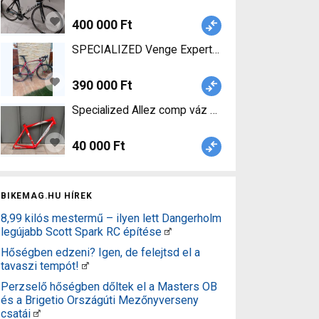
400 000 Ft
SPECIALIZED Venge Expert Országúti Shimano Ul
390 000 Ft
Specialized Allez comp váz SPECIALIZED Allez Comp
40 000 Ft
BIKEMAG.HU HÍREK
8,99 kilós mestermű – ilyen lett Dangerholm
legújabb Scott Spark RC építése
Hőségben edzeni? Igen, de felejtsd el a
tavaszi tempót!
Perzselő hőségben dőltek el a Masters OB
és a Brigetio Országúti Mezőnyverseny
csatái