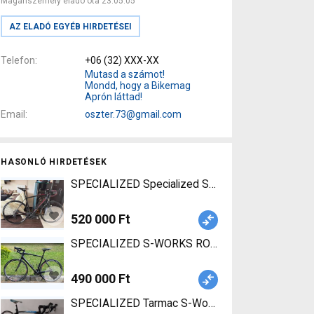
Magánszemély eladó óta 23.05.05
AZ ELADÓ EGYÉB HIRDETÉSEI
Telefon
+06 (32) XXX-XX
Mutasd a számot!
Mondd, hogy a Bikemag
Aprón láttad!
Email
oszter.73@gmail.com
HASONLÓ HIRDETÉSEK
S
520 000 Ft
SPECIALIZED S-WORKS ROUBAIX SL4 7.6kg! Ors
490 000 Ft
SPECIALIZED Tarmac S-Works (Gerolsteiner Team