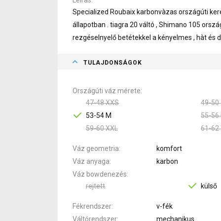
Specialized Roubaix karbonvàzas országúti ker
állapotban . tiagra 20 váltó , Shimano 105 orszá
rezgéselnyelő betétekkel a kényelmes , hàt és
TULAJDONSÁGOK
Országúti váz mérete
47-48 XXS
49-50
53-54 M
55-56 
59-60 XXL
61-62
Váz geometria
komfort
Váz anyaga
karbon
Váz bowdenezés
rejtett
külső
Fékrendszer
v-fék
Váltórendszer
mechanikus