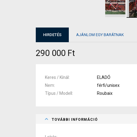
HIRDETÉS
AJÁNLOM EGY BARÁTNAK
290 000 Ft
Keres / Kínál
ELADÓ
Nem
férfi/unisex
Típus / Modell
Roubaix
TOVÁBBI INFORMÁCIÓ
Leírás