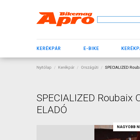
KERÉKPÁR
E-BIKE
KERÉKP
Nyitólap
Kerékpár
Országúti
SPECIALIZED Rouba
SPECIALIZED Roubaix Or
ELADÓ
NAGYOBB N