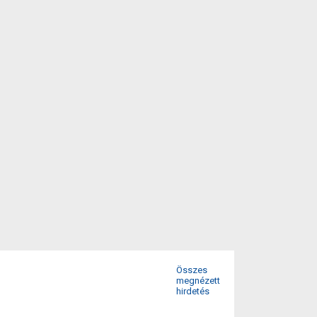
Összes
megnézett
hirdetés