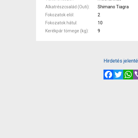
Alkatrészcsalád (Outi)
Shimano Tiagra
Fokozatok elöl
2
Fokozatok hátul
10
Kerékpár tömege (kg)
9
Hirdetés jelent
Facebook
Twitte
W