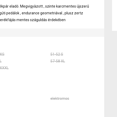
ékpár eladó. Megvigyàzott , szinte karcmentes újszerű
gúti pedálok , endurance geometriával , plusz zertz
 derékfájás mentes száguldás érdekében
 XS
51-52 S
L
57-58 XL
 XXXL
elektromos