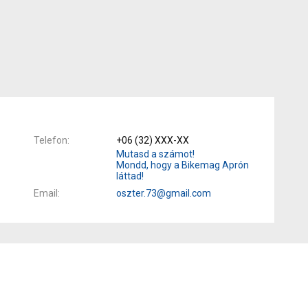
Telefon
+06 (32) XXX-XX
Mutasd a számot!
Mondd, hogy a Bikemag Aprón
láttad!
Email
oszter.73@gmail.com