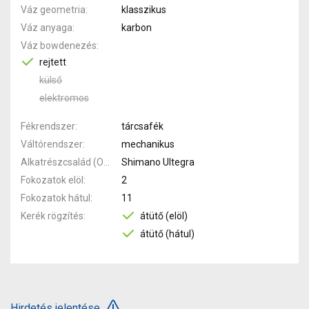
Váz geometria
klasszikus
Váz anyaga
karbon
Váz bowdenezés
rejtett
külső
elektromos
Fékrendszer
tárcsafék
Váltórendszer
mechanikus
Alkatrészcsalád (Outi)
Shimano Ultegra
Fokozatok elöl
2
Fokozatok hátul
11
Kerék rögzítés
átütő (elöl)
átütő (hátul)
Hirdetés jelentése