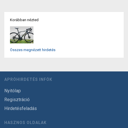
Korábban nézted
Összes megnézett hirdetés
APRÓHIRDETÉS INFÓK
Nyitólap
Regisztráció
Hirdetésfeladás
HASZNOS OLDALAK