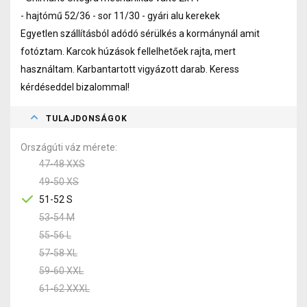
- hajtómű 52/36 - sor 11/30 - gyári alu kerekek
Egyetlen szállításból adódó sérülkés a kormánynál amit
fotóztam. Karcok húzások fellelhetőek rajta, mert
használtam. Karbantartott vigyázott darab. Keress
kérdéseddel bizalommal!
TULAJDONSÁGOK
Országúti váz mérete
47-48 XXS
49-50 XS
51-52 S
53-54 M
55-56 L
57-58 XL
59-60 XXL
61-62 XXXL