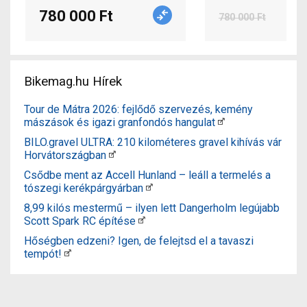
780 000 Ft
780 000 Ft
Bikemag.hu Hírek
Tour de Mátra 2026: fejlődő szervezés, kemény
mászások és igazi granfondós hangulat
BILO.gravel ULTRA: 210 kilométeres gravel kihívás vár
Horvátországban
Csődbe ment az Accell Hunland – leáll a termelés a
tószegi kerékpárgyárban
8,99 kilós mestermű – ilyen lett Dangerholm legújabb
Scott Spark RC építése
Hőségben edzeni? Igen, de felejtsd el a tavaszi
tempót!