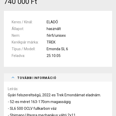
740 000 Ft
Keres / Kínál
ELADÓ
Állapot
használt
Nem
férfi/unisex
Kerékpár márka
TREK
Típus / Modell
Emonda SL 6
Feladva
25.10.05
TOVÁBBI INFORMÁCIÓ
Leírás
Gyári felszereltségű, 2022-es Trek Emondámat eladnám.
- 52-es méret 163-170cm magasságig.
- SL6 500 OCLV fullkarbon váz
- Shimano Ultegra mechanikus váltó 2x11