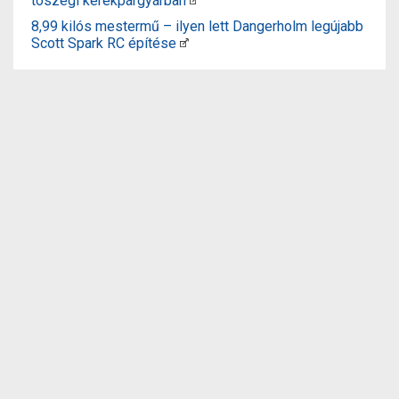
tószegi kerékpárgyárban
8,99 kilós mestermű – ilyen lett Dangerholm legújabb
Scott Spark RC építése