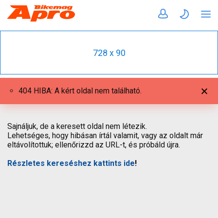
728 x 90
404 HIBA: A kért oldal nem található.
Sajnáljuk, de a keresett oldal nem létezik.
Lehetséges, hogy hibásan írtál valamit, vagy az oldalt már
eltávolítottuk; ellenőrizzd az URL-t, és próbáld újra.
Részletes kereséshez kattints ide
!