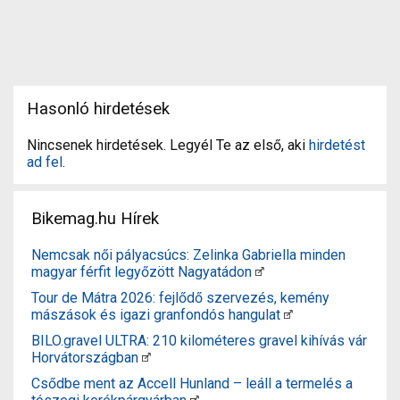
Hasonló hirdetések
Nincsenek hirdetések. Legyél Te az első, aki
hirdetést
ad fel
.
Bikemag.hu Hírek
Nemcsak női pályacsúcs: Zelinka Gabriella minden
magyar férfit legyőzött Nagyatádon
Tour de Mátra 2026: fejlődő szervezés, kemény
mászások és igazi granfondós hangulat
BILO.gravel ULTRA: 210 kilométeres gravel kihívás vár
Horvátországban
Csődbe ment az Accell Hunland – leáll a termelés a