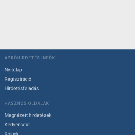
APRÓHIRDETÉS INFÓK
Nyitólap
Regisztráció
Hirdetésfeladás
HASZNOS OLDALAK
Megnézett hirdetések
Kedvenceid
Rólunk