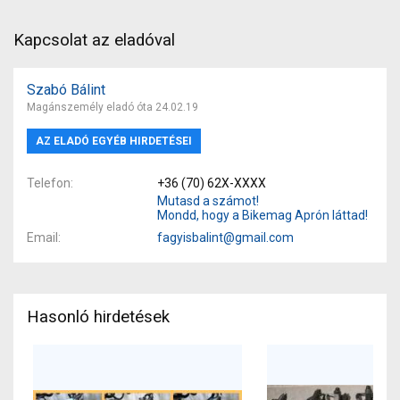
Kapcsolat az eladóval
Szabó Bálint
Magánszemély eladó óta 24.02.19
AZ ELADÓ EGYÉB HIRDETÉSEI
Telefon
+36 (70) 62X-XXXX
Mutasd a számot!
Mondd, hogy a Bikemag Aprón láttad!
Email
fagyisbalint@gmail.com
Hasonló hirdetések