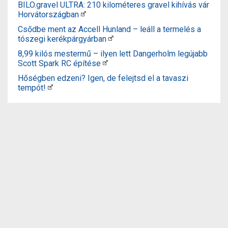
BILO.gravel ULTRA: 210 kilométeres gravel kihívás vár
Horvátországban
Csődbe ment az Accell Hunland – leáll a termelés a
tószegi kerékpárgyárban
8,99 kilós mestermű – ilyen lett Dangerholm legújabb
Scott Spark RC építése
Hőségben edzeni? Igen, de felejtsd el a tavaszi
tempót!