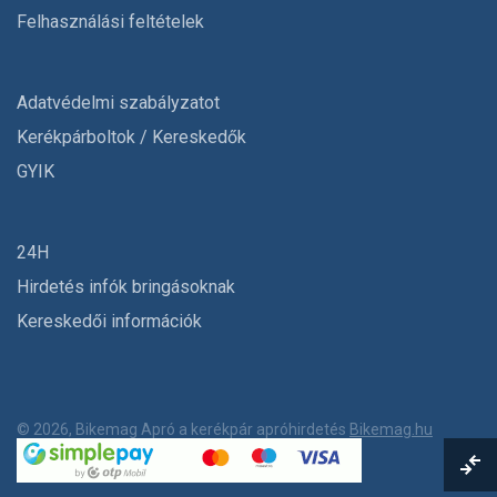
Felhasználási feltételek
Adatvédelmi szabályzatot
Kerékpárboltok / Kereskedők
GYIK
24H
Hirdetés infók bringásoknak
Kereskedői információk
© 2026, Bikemag Apró a kerékpár apróhirdetés
Bikemag.hu