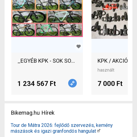
_EGYÉB KPK - SOK SOK OUTI Akciós S-WORKS TR
használt
1 234 567 Ft
7 000 Ft
Bikemag.hu Hírek
Tour de Mátra 2026: fejlődő szervezés, kemény
mászások és igazi granfondós hangulat