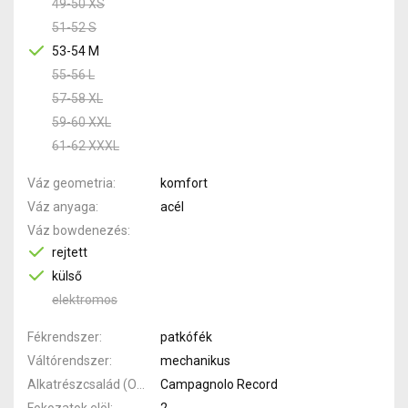
49-50 XS
51-52 S
53-54 M
55-56 L
57-58 XL
59-60 XXL
61-62 XXXL
Váz geometria
komfort
Váz anyaga
acél
Váz bowdenezés
rejtett
külső
elektromos
Fékrendszer
patkófék
Váltórendszer
mechanikus
Alkatrészcsalád (Outi)
Campagnolo Record
Fokozatok elöl
2