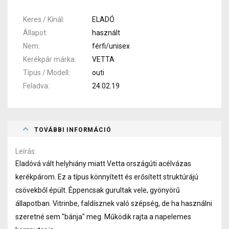
Keres / Kínál
ELADÓ
Állapot
használt
Nem
férfi/unisex
Kerékpár márka
VETTA
Típus / Modell
outi
Feladva
24.02.19
TOVÁBBI INFORMÁCIÓ
Leírás
Eladóvá vált helyhiány miatt Vetta országúti acélvázas
kerékpárom. Ez a típus könnyített és erősített struktúrájú
csövekből épült. Éppencsak gurultak vele, gyönyörű
állapotban. Vitrinbe, faldísznek való szépség, de ha használni
szeretné sem "bánja" meg. Működik rajta a napelemes