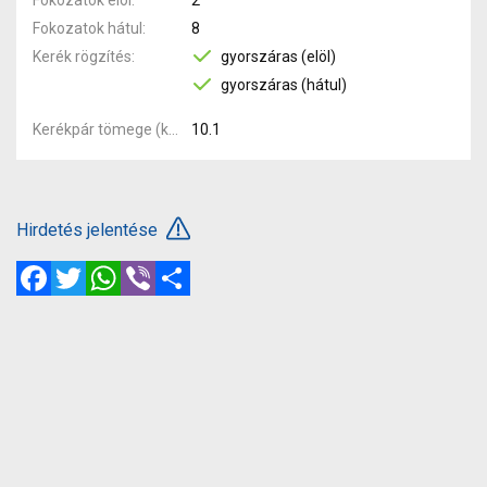
Fokozatok hátul
8
Kerék rögzítés
gyorszáras (elöl)
gyorszáras (hátul)
Kerékpár tömege (kg)
10.1
Hirdetés jelentése
Facebook
Twitter
WhatsApp
Viber
Megosztás