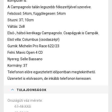
komputer is.
A Campagnolo talán legszebb fékszettjével szerelve.
Felsőcső: 54cm, függőlegesen: 54cm
Stucni: 3T; 10cm
Váltás: 2x8
Első-, hátsó kerékagy Campagnolo. Csapágyak is Campák.
Első villa: Columbus (csodaszép!)
Gumik: Michelin Pro Race 622/23
Felni: Mavic Open 4 CD
Nyereg: Selle Bassano
Kormány: 3T
Telefonon előre egyeztetett időpontban megtekinthető.
Üzenetet is elolvasom, de inkább telefonon keressen.
TULAJDONSÁGOK
Országúti váz mérete
47-48 XXS