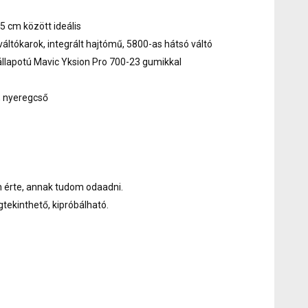
5 cm között ideális
ltókarok, integrált hajtómű, 5800-as hátsó váltó
állapotú Mavic Yksion Pro 700-23 gumikkal
, nyeregcső
ön érte, annak tudom odaadni.
gtekinthető, kipróbálható.