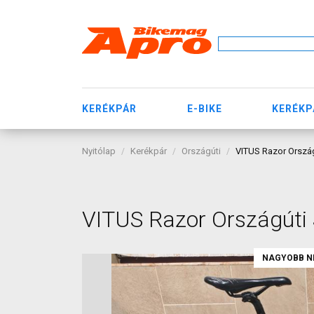
KERÉKPÁR
E-BIKE
KERÉKP
Nyitólap
Kerékpár
Országúti
VITUS Razor Orszá
VITUS Razor Országúti
NAGYOBB N