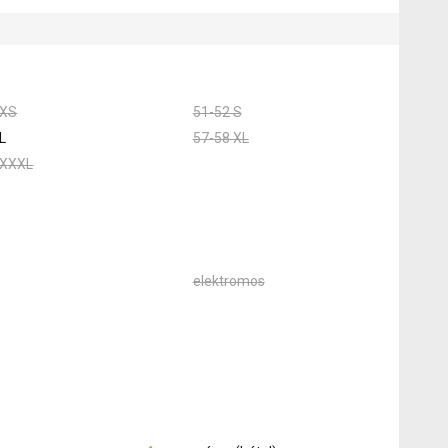
 XS
51-52 S
L
57-58 XL
 XXXL
elektromos