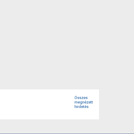
Összes
megnézett
hirdetés