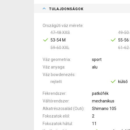
TULAJDONSÁGOK
Országúti váz mérete
47-48 XXS
49-50
53-54 M
55-56 
59-60 XXL
61-62
Váz geometria
sport
Váz anyaga
alu
Váz bowdenezés
rejtett
külső
Fékrendszer
patkófék
Váltórendszer
mechanikus
Alkatrészcsalád (Outi)
Shimano 105
Fokozatok elöl
2
Fokozatok hátul
11