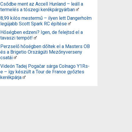
Csődbe ment az Accell Hunland – leáll a
termelés a tószegi kerékpárgyárban
8,99 kilós mestermű – ilyen lett Dangerholm
legújabb Scott Spark RC építése
Hőségben edzeni? Igen, de felejtsd el a
tavaszi tempót!
Perzselő hőségben dőltek el a Masters OB
és a Brigetio Országúti Mezőnyverseny
csatái
Videón Tadej Pogačar sárga Colnago Y1Rs-
e – így készült a Tour de France győztes
kerékpárja