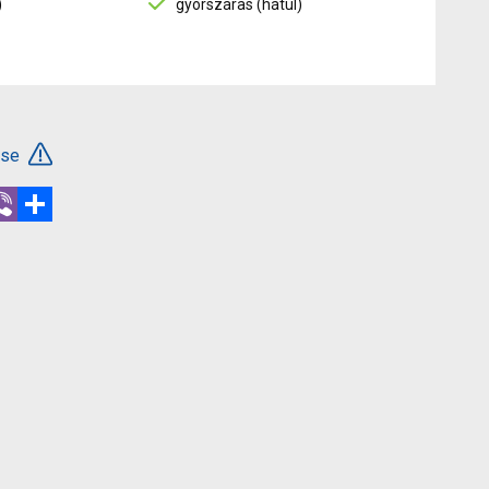
)
gyorszáras (hátul)
ése
r
hatsApp
Viber
Megosztás