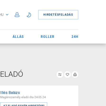
HU
HIRDETÉSFELADÁS
ÁLLÁS
ROLLER
24H
t ELADÓ
Illés Balázs
Magánszemély eladó óta 24.05.24
AZ ELADÓ EGYÉB HIRDETÉSEI