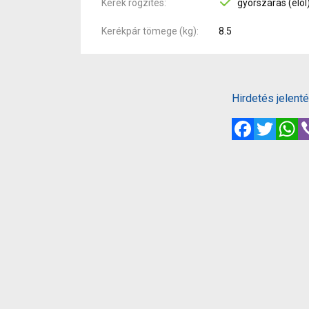
Kerék rögzítés
gyorszáras (elöl
Kerékpár tömege (kg)
8.5
Hirdetés jelent
Facebook
Twitte
W