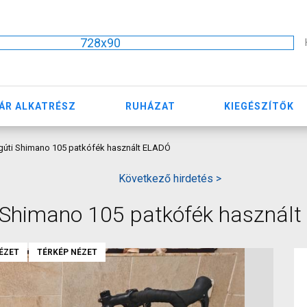
728x90
ÁR ALKATRÉSZ
RUHÁZAT
KIEGÉSZÍTŐK
gúti Shimano 105 patkófék használt ELADÓ
Következő hirdetés >
 Shimano 105 patkófék használ
ÉZET
TÉRKÉP NÉZET