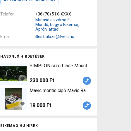
Telefon
+36 (70) 51X-XXXX
Mutasd a számot!
Mondd, hogy a Bikemag
Aprón láttad!
Email
illes.balazs@ilvelo.hu
HASONLÓ HIRDETÉSEK
SIMPLON razorblade Mountain Bike 26" elöl tel
230 000 Ft
Mavic montis cipő Mavic Razor Cipő / Zokni / Ka
19 000 Ft
BIKEMAG.HU HÍREK