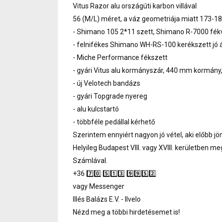
Vitus Razor alu országúti karbon villával
56 (M/L) méret, a váz geometriája miatt 173-18
- Shimano 105 2*11 szett, Shimano R-7000 fékvá
- felnifékes Shimano WH-RS-100 kerékszett jó 
- Miche Performance fékszett
- gyári Vitus alu kormányszár, 440 mm kormány
- új Velotech bandázs
- gyári Topgrade nyereg
- alu kulcstartó
- többféle pedállal kérhető
Szerintem ennyiért nagyon jó vétel, aki előbb j
Helyileg Budapest VIII. vagy XVIII. kerületben me
Számlával.
+36 7️⃣0️⃣ 5️⃣1️⃣3️⃣ 9️⃣9️⃣5️⃣2️⃣
vagy Messenger
Illés Balázs E.V. - Ilvelo
Nézd meg a többi hirdetésemet is!