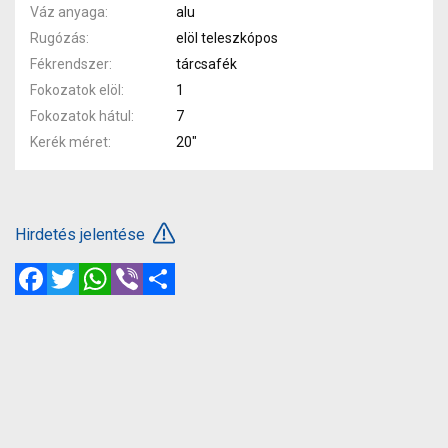
Váz anyaga
alu
Rugózás
elöl teleszkópos
Fékrendszer
tárcsafék
Fokozatok elöl
1
Fokozatok hátul
7
Kerék méret
20"
Hirdetés jelentése
Facebook
Twitter
WhatsApp
Viber
Megosztás