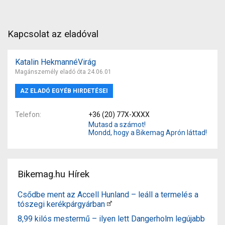
Kapcsolat az eladóval
Katalin HekmannéVirág
Magánszemély eladó óta 24.06.01
AZ ELADÓ EGYÉB HIRDETÉSEI
Telefon
+36 (20) 77X-XXXX
Mutasd a számot!
Mondd, hogy a Bikemag Aprón láttad!
Bikemag.hu Hírek
Csődbe ment az Accell Hunland – leáll a termelés a
tószegi kerékpárgyárban
8,99 kilós mestermű – ilyen lett Dangerholm legújabb