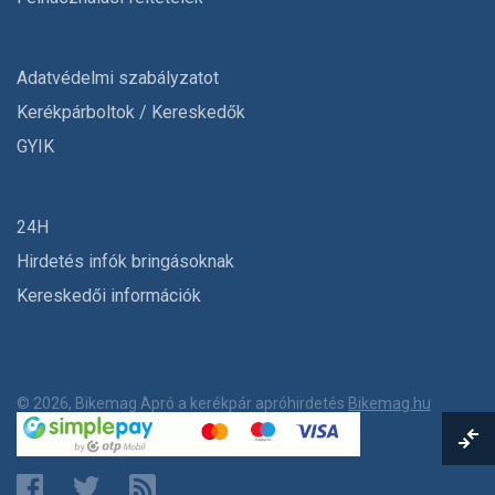
Adatvédelmi szabályzatot
Kerékpárboltok / Kereskedők
GYIK
24H
Hirdetés infók bringásoknak
Kereskedői információk
© 2026, Bikemag Apró a kerékpár apróhirdetés
Bikemag.hu