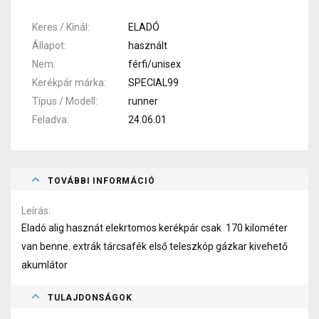
Keres / Kínál
ELADÓ
Állapot
használt
Nem
férfi/unisex
Kerékpár márka
SPECIAL99
Típus / Modell
runner
Feladva
24.06.01
TOVÁBBI INFORMÁCIÓ
Leírás
Eladó alig hasznát elekrtomos kerékpár csak 170 kilométer
van benne. extrák tárcsafék első teleszkóp gázkar kivehető
akumlátor
TULAJDONSÁGOK