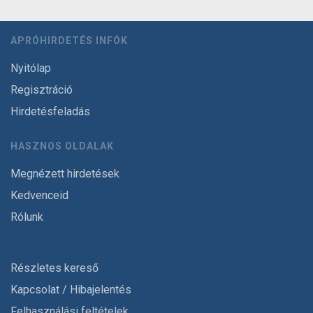
APRÓHIRDETÉS INFÓK
Nyitólap
Regisztráció
Hirdetésfeladás
HASZNOS OLDALAK
Megnézett hirdetések
Kedvenceid
Rólunk
Részletes kereső
Kapcsolat / Hibajelentés
Felhasználási feltételek