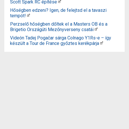
Scott Spark RC építése
Hőségben edzeni? Igen, de felejtsd el a tavaszi
tempót!
Perzselő hőségben dőltek el a Masters OB és a
Brigetio Országúti Mezőnyverseny csatái
Videón Tadej Pogačar sárga Colnago Y1Rs-e – így
készült a Tour de France győztes kerékpárja