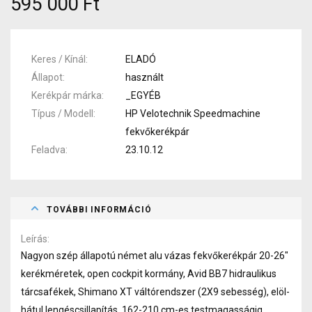
595 000 Ft
Keres / Kínál
ELADÓ
Állapot
használt
Kerékpár márka
_EGYÉB
Típus / Modell
HP Velotechnik Speedmachine
fekvőkerékpár
Feladva
23.10.12
TOVÁBBI INFORMÁCIÓ
Leírás
Nagyon szép állapotú német alu vázas fekvőkerékpár 20-26"
kerékméretek, open cockpit kormány, Avid BB7 hidraulikus
tárcsafékek, Shimano XT váltórendszer (2X9 sebesség), elöl-
hátul lengéscsillapítás, 162-210 cm-es testmagasságig