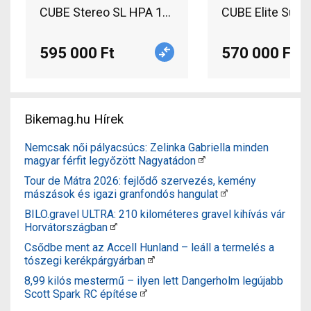
CUBE Stereo SL HPA 140 Carbon Mountain Bike 27
CUBE Elite Supe
595 000 Ft
570 000 Ft
Bikemag.hu Hírek
Nemcsak női pályacsúcs: Zelinka Gabriella minden
magyar férfit legyőzött Nagyatádon
Tour de Mátra 2026: fejlődő szervezés, kemény
mászások és igazi granfondós hangulat
BILO.gravel ULTRA: 210 kilométeres gravel kihívás vár
Horvátországban
Csődbe ment az Accell Hunland – leáll a termelés a
tószegi kerékpárgyárban
8,99 kilós mestermű – ilyen lett Dangerholm legújabb
Scott Spark RC építése