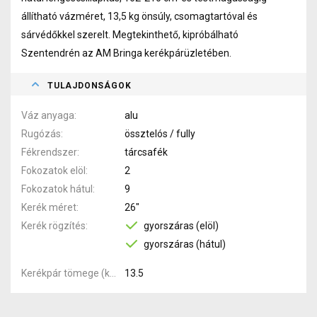
állítható vázméret, 13,5 kg önsúly, csomagtartóval és
sárvédőkkel szerelt. Megtekinthető, kipróbálható
Szentendrén az AM Bringa kerékpárüzletében.
TULAJDONSÁGOK
Váz anyaga
alu
Rugózás
össztelós / fully
Fékrendszer
tárcsafék
Fokozatok elöl
2
Fokozatok hátul
9
Kerék méret
26"
Kerék rögzítés
gyorszáras (elöl)
gyorszáras (hátul)
Kerékpár tömege (kg)
13.5