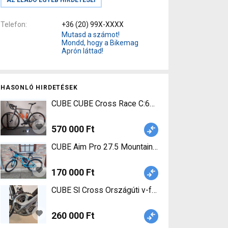
Telefon
+36 (20) 99X-XXXX
Mutasd a számot!
Mondd, hogy a Bikemag
Aprón láttad!
HASONLÓ HIRDETÉSEK
CUBE CUBE Cross Race C:62 Pro Országúti hasz
570 000 Ft
CUBE Aim Pro 27.5 Mountain Bike 27.5" (650b) el
170 000 Ft
CUBE Sl Cross Országúti v-fék használt ELADÓ
260 000 Ft