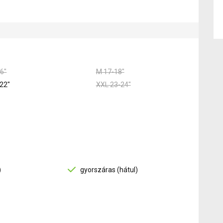
6"
M 17-18"
22"
XXL 23-24"
)
gyorszáras (hátul)