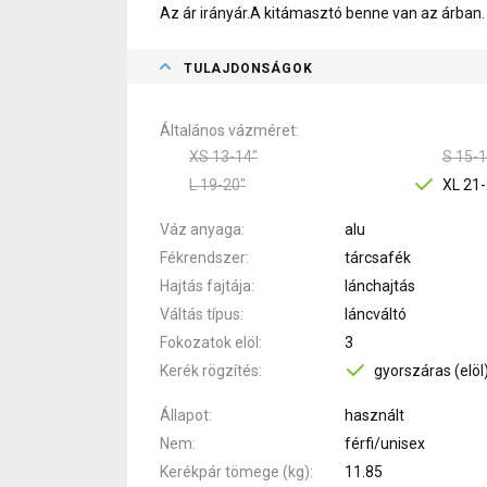
Az ár irányár.A kitámasztó benne van az árban.
TULAJDONSÁGOK
Általános vázméret
XS 13-14"
S 15-1
L 19-20"
XL 21-
Váz anyaga
alu
Fékrendszer
tárcsafék
Hajtás fajtája
lánchajtás
Váltás típus
láncváltó
Fokozatok elöl
3
Kerék rögzítés
gyorszáras (elöl
Állapot
használt
Nem
férfi/unisex
Kerékpár tömege (kg)
11.85