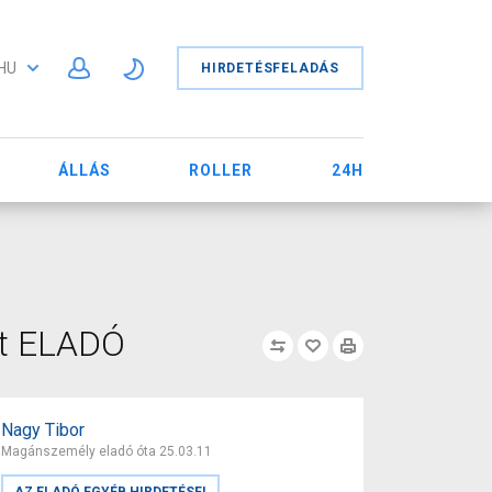
HU
HIRDETÉSFELADÁS
ÁLLÁS
ROLLER
24H
lt ELADÓ
Nagy Tibor
Magánszemély eladó óta 25.03.11
AZ ELADÓ EGYÉB HIRDETÉSEI