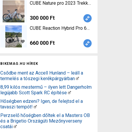
CUBE Nature pro 2023 Trekking/cross 
300 000 Ft
CUBE Reaction Hybrid Pro 625 Elektromos Mounta
660 000 Ft
BIKEMAG.HU HÍREK
Csődbe ment az Accell Hunland – leáll a
termelés a tószegi kerékpárgyárban
8,99 kilós mestermű – ilyen lett Dangerholm
legújabb Scott Spark RC építése
Hőségben edzeni? Igen, de felejtsd el a
tavaszi tempót!
Perzselő hőségben dőltek el a Masters OB
és a Brigetio Országúti Mezőnyverseny
csatái