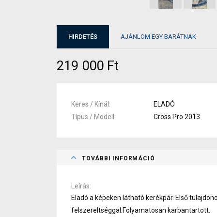
HIRDETÉS
AJÁNLOM EGY BARÁTNAK
219 000 Ft
Keres / Kínál
ELADÓ
Típus / Modell
Cross Pro 2013
TOVÁBBI INFORMÁCIÓ
Leírás
Eladó a képeken látható kerékpár. Első tulajdono
felszereltséggal.Folyamatosan karbantartott.