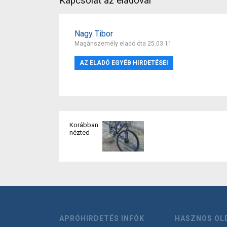
Kapcsolat az eladóval
Nagy Tibor
Magánszemély eladó óta 25.03.11
AZ ELADÓ EGYÉB HIRDETÉSEI
Korábban
nézted
APRÓHIRDETÉS INFÓK
HASZNOS OL