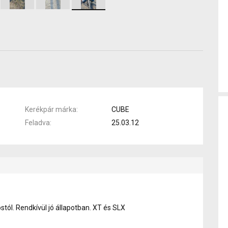
Kerékpár márka
CUBE
Feladva
25.03.12
stól. Rendkívül jó állapotban. XT és SLX