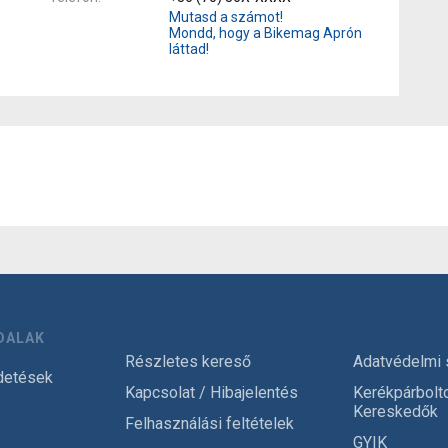
Mutasd a számot!
Mondd, hogy a Bikemag Aprón
láttad!
DALAK
Részletes kereső
Adatvédelmi 
detések
Kapcsolat / Hibajelentés
Kerékpárbolt
Kereskedők
Felhasználási feltételek
GYIK