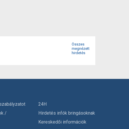
Összes
megnézett
hirdetés
szabályzatot
24H
ok /
Hirdetés infók bringásoknak
Kereskedői információk