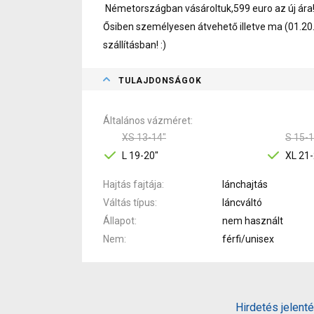
Németországban vásároltuk,599 euro az új ára!
Ősiben személyesen átvehető illetve ma (01.20.
szállításban! :)
TULAJDONSÁGOK
Általános vázméret
XS 13-14"
S 15-1
L 19-20"
XL 21-
Hajtás fajtája
lánchajtás
Váltás típus
láncváltó
Állapot
nem használt
Nem
férfi/unisex
Hirdetés jelent