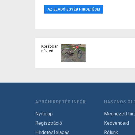
AZ ELADÓ EGYÉB HIRDETÉSEI
Korábban
nézted
APRÓHIRDETÉS INFÓK
HASZNOS OL
Nyitólap
Megnézett hir
Regisztráció
Kedvenceid
Hirdetésfeladás
Rólunk