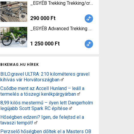
_EGYÉB Trekking Trekking/cross tárcsafék haszn
290 000 Ft
_EGYÉB Advanced Trekking Pro FS Wave Elektro
1 250 000 Ft
BIKEMAG.HU HÍREK
BILO.gravel ULTRA: 210 kilométeres gravel
kihívás vár Horvátországban
Csődbe ment az Accell Hunland – leáll a
termelés a tószegi kerékpárgyárban
8,99 kilós mestermű – ilyen lett Dangerholm
legújabb Scott Spark RC építése
Hőségben edzeni? Igen, de felejtsd el a
tavaszi tempót!
Perzselő hőségben dőltek el a Masters OB