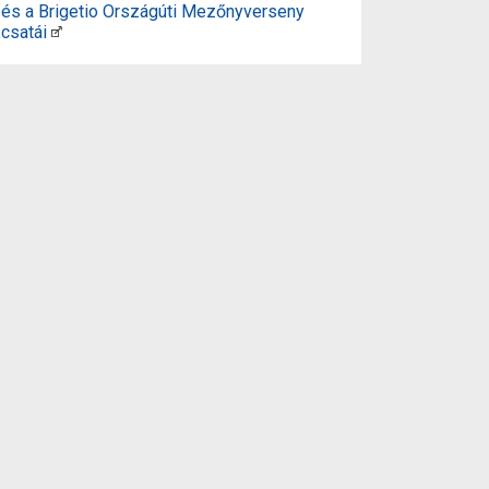
és a Brigetio Országúti Mezőnyverseny
csatái