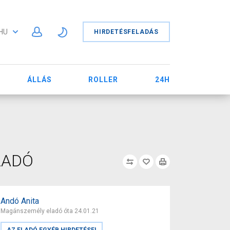
HU
HIRDETÉSFELADÁS
ÁLLÁS
ROLLER
24H
ELADÓ
Andó Anita
Magánszemély eladó óta 24.01.21
AZ ELADÓ EGYÉB HIRDETÉSEI