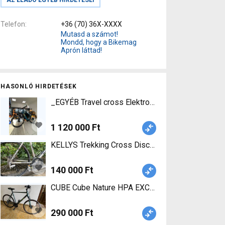
Telefon
+36 (70) 36X-XXXX
Mutasd a számot!
Mondd, hogy a Bikemag
Aprón láttad!
HASONLÓ HIRDETÉSEK
_EGYÉB Travel cross Elektromos Mountain Bike 2
1 120 000 Ft
KELLYS Trekking Cross Disc Trekking/cross tárc
140 000 Ft
CUBE Cube Nature HPA EXC Trekking - Cross 62 c
290 000 Ft