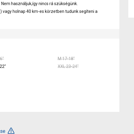
 Nem használjuk,így nincs rá szükségünk.
) vagy holnap 40 km-es körzetben tudunk segíteni a
6"
M 17-18"
22"
XXL 23-24"
ése