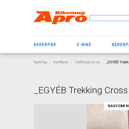
KERÉKPÁR
E-BIKE
KERÉKP
Nyitólap
Kerékpár
Trekking/cross
_EGYÉB Trekk
_EGYÉB Trekking Cross
NAGYOBB N