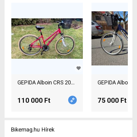
GEPIDA Alboin CRS 200 Trekking/cross v-fék has
GEPIDA Alboin 2
110 000 Ft
75 000 Ft
Bikemag.hu Hírek