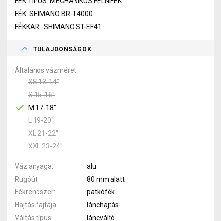
FÉK TÍPUS: MECHANIKUS FELNIFÉK
FÉK: SHIMANO BR-T4000
FÉKKAR: SHIMANO ST-EF41
TULAJDONSÁGOK
Általános vázméret
XS 13-14"
S 15-16"
M 17-18"
L 19-20"
XL 21-22"
XXL 23-24"
Váz anyaga
alu
Rugóút
80 mm alatt
Fékrendszer
patkófék
Hajtás fajtája
lánchajtás
Váltás típus
láncváltó