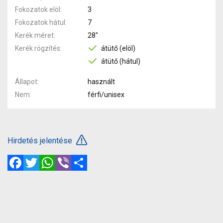
Fokozatok elöl
3
Fokozatok hátul
7
Kerék méret
28"
Kerék rögzítés
átütő (elöl)
átütő (hátul)
Állapot
használt
Nem
férfi/unisex
Hirdetés jelentése
Facebook
Twitter
WhatsApp
Viber
Megosztás