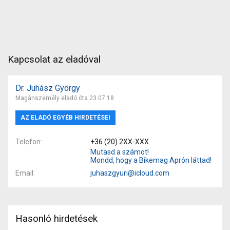
Kapcsolat az eladóval
Dr. Juhász György
Magánszemély eladó óta 23.07.18
AZ ELADÓ EGYÉB HIRDETÉSEI
Telefon
+36 (20) 2XX-XXX
Mutasd a számot!
Mondd, hogy a Bikemag Aprón láttad!
Email
juhaszgyuri@icloud.com
Hasonló hirdetések