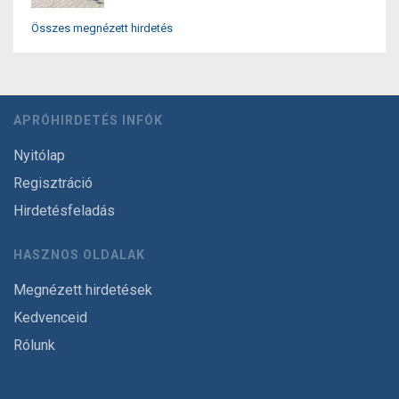
Összes megnézett hirdetés
APRÓHIRDETÉS INFÓK
Nyitólap
Regisztráció
Hirdetésfeladás
HASZNOS OLDALAK
Megnézett hirdetések
Kedvenceid
Rólunk