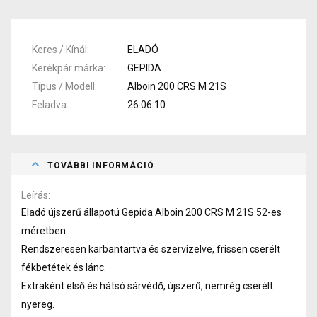
Keres / Kínál
ELADÓ
Kerékpár márka
GEPIDA
Típus / Modell
Alboin 200 CRS M 21S
Feladva
26.06.10
TOVÁBBI INFORMÁCIÓ
Leírás
Eladó újszerű állapotú Gepida Alboin 200 CRS M 21S 52-es
méretben.
Rendszeresen karbantartva és szervizelve, frissen cserélt
fékbetétek és lánc.
Extraként első és hátsó sárvédő, újszerű, nemrég cserélt
nyereg.