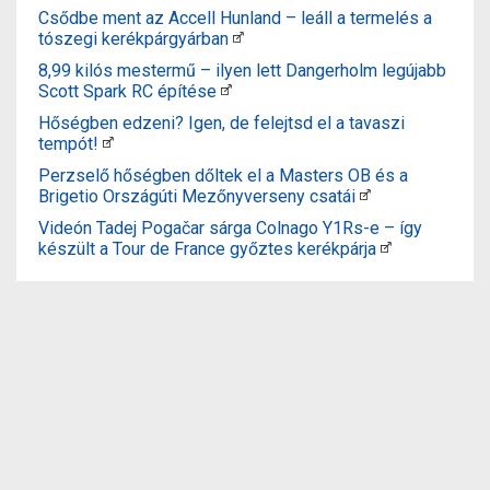
Csődbe ment az Accell Hunland – leáll a termelés a
tószegi kerékpárgyárban
8,99 kilós mestermű – ilyen lett Dangerholm legújabb
Scott Spark RC építése
Hőségben edzeni? Igen, de felejtsd el a tavaszi
tempót!
Perzselő hőségben dőltek el a Masters OB és a
Brigetio Országúti Mezőnyverseny csatái
Videón Tadej Pogačar sárga Colnago Y1Rs-e – így
készült a Tour de France győztes kerékpárja