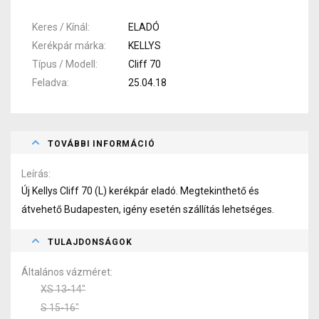
Keres / Kínál
ELADÓ
Kerékpár márka
KELLYS
Típus / Modell
Cliff 70
Feladva
25.04.18
TOVÁBBI INFORMÁCIÓ
Leírás
Új Kellys Cliff 70 (L) kerékpár eladó. Megtekinthető és
átvehető Budapesten, igény esetén szállítás lehetséges.
TULAJDONSÁGOK
Általános vázméret
XS 13-14"
S 15-16"