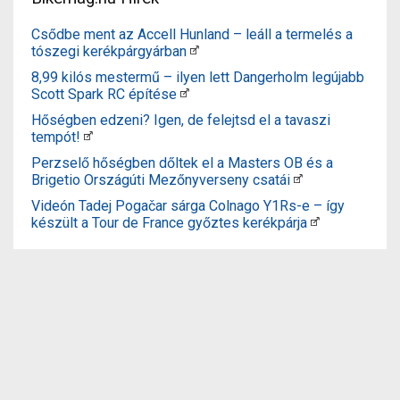
Csődbe ment az Accell Hunland – leáll a termelés a
tószegi kerékpárgyárban
8,99 kilós mestermű – ilyen lett Dangerholm legújabb
Scott Spark RC építése
Hőségben edzeni? Igen, de felejtsd el a tavaszi
tempót!
Perzselő hőségben dőltek el a Masters OB és a
Brigetio Országúti Mezőnyverseny csatái
Videón Tadej Pogačar sárga Colnago Y1Rs-e – így
készült a Tour de France győztes kerékpárja