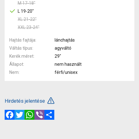
M 17-18"
L 19-20"
XL 21-22"
XXL 23-24"
Hajtás fajtája
lánchajtás
Váltás típus
agyváltó
Kerék méret
29"
Állapot
nem használt
Nem
férfi/unisex
Hirdetés jelentése
Facebook
Twitter
WhatsApp
Viber
Megosztás