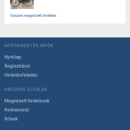
Összes megnézett hirdetés
APRÓHIRDETÉS INFÓK
Nyitólap
Regisztráció
Hirdetésfeladás
HASZNOS OLDALAK
Megnézett hirdetések
Kedvenceid
Rólunk