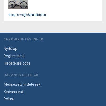
Összes megnézett hirdetés
APRÓHIRDETÉS INFÓK
Nyitólap
Regisztráció
Hirdetésfeladás
HASZNOS OLDALAK
Megnézett hirdetések
Kedvenceid
Rólunk