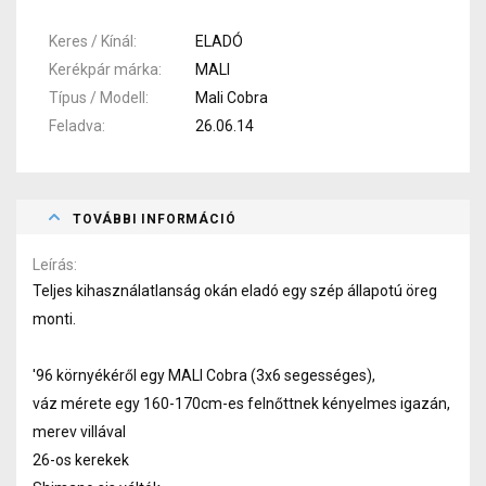
Keres / Kínál
ELADÓ
Kerékpár márka
MALI
Típus / Modell
Mali Cobra
Feladva
26.06.14
TOVÁBBI INFORMÁCIÓ
Leírás
Teljes kihasználatlanság okán eladó egy szép állapotú öreg
monti.
'96 környékéről egy MALI Cobra (3x6 segességes),
váz mérete egy 160-170cm-es felnőttnek kényelmes igazán,
merev villával
26-os kerekek