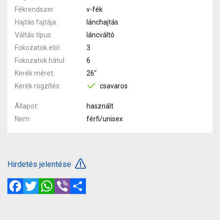
Fékrendszer
v-fék
Hajtás fajtája
lánchajtás
Váltás típus
láncváltó
Fokozatok elöl
3
Fokozatok hátul
6
Kerék méret
26"
Kerék rögzítés
csavaros
Állapot
használt
Nem
férfi/unisex
Hirdetés jelentése
Facebook
Twitter
WhatsApp
Viber
Megosztás