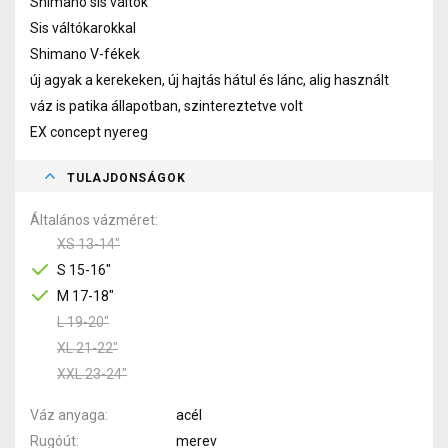
Shimano sis váltók
Sis váltókarokkal
Shimano V-fékek
új agyak a kerekeken, új hajtás hátul és lánc, alig használt
váz is patika állapotban, szintereztetve volt
EX concept nyereg
TULAJDONSÁGOK
Általános vázméret
XS 13-14"
S 15-16"
M 17-18"
L 19-20"
XL 21-22"
XXL 23-24"
Váz anyaga
acél
Rugóút
merev