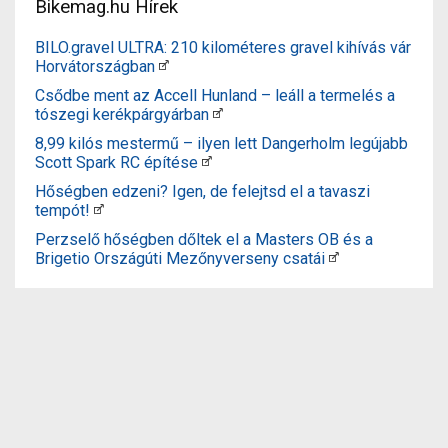
Bikemag.hu Hírek
BILO.gravel ULTRA: 210 kilométeres gravel kihívás vár
Horvátországban
Csődbe ment az Accell Hunland – leáll a termelés a
tószegi kerékpárgyárban
8,99 kilós mestermű – ilyen lett Dangerholm legújabb
Scott Spark RC építése
Hőségben edzeni? Igen, de felejtsd el a tavaszi
tempót!
Perzselő hőségben dőltek el a Masters OB és a
Brigetio Országúti Mezőnyverseny csatái