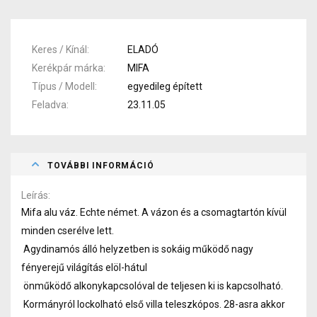
Keres / Kínál
ELADÓ
Kerékpár márka
MIFA
Típus / Modell
egyedileg épített
Feladva
23.11.05
TOVÁBBI INFORMÁCIÓ
Leírás
Mifa alu váz. Echte német. A vázon és a csomagtartón kívül
minden cserélve lett.
Agydinamós álló helyzetben is sokáig működő nagy
fényerejű világítás elöl-hátul
önműködő alkonykapcsolóval de teljesen ki is kapcsolható.
Kormányról lockolható első villa teleszkópos. 28-asra akkor