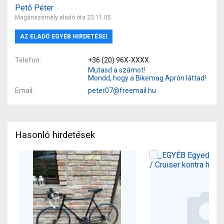
Pető Péter
Magánszemély eladó óta 23.11.05
AZ ELADÓ EGYÉB HIRDETÉSEI
Telefon
+36 (20) 96X-XXXX
Mutasd a számot!
Mondd, hogy a Bikemag Aprón láttad!
Email
peter07@freemail.hu
Hasonló hirdetések