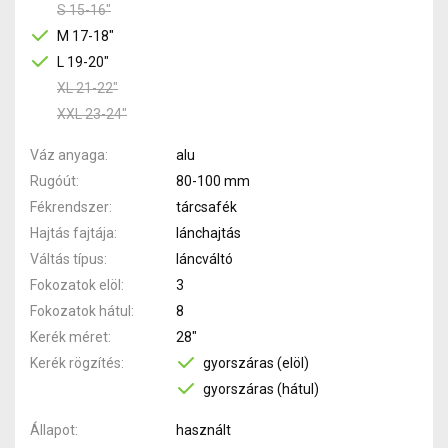
S 15-16"
M 17-18"
L 19-20"
XL 21-22"
XXL 23-24"
Váz anyaga
alu
Rugóút
80-100 mm
Fékrendszer
tárcsafék
Hajtás fajtája
lánchajtás
Váltás típus
láncváltó
Fokozatok elöl
3
Fokozatok hátul
8
Kerék méret
28"
Kerék rögzítés
gyorszáras (elöl)
gyorszáras (hátul)
Állapot
használt