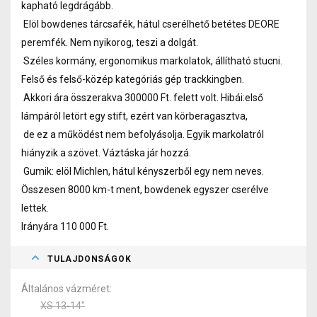
kapható legdrágább.
Elöl bowdenes tárcsafék, hátul cserélhető betétes DEORE
peremfék. Nem nyikorog, teszi a dolgát.
Széles kormány, ergonomikus markolatok, állítható stucni.
Felső és felső-közép kategóriás gép trackkingben.
Akkori ára összerakva 300000 Ft. felett volt. Hibái:első
lámpáról letört egy stift, ezért van körberagasztva,
de ez a működést nem befolyásolja. Egyik markolatról
hiányzik a szövet. Váztáska jár hozzá.
Gumik: elöl Michlen, hátul kényszerből egy nem neves.
Összesen 8000 km-t ment, bowdenek egyszer cserélve
lettek.
Irányára 110 000 Ft.
TULAJDONSÁGOK
Általános vázméret
XS 13-14"