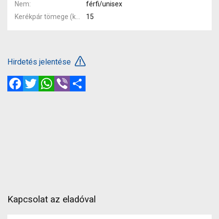
Nem
férfi/unisex
Kerékpár tömege (kg)
15
Hirdetés jelentése
Facebook
Twitter
WhatsApp
Viber
Megosztás
Kapcsolat az eladóval