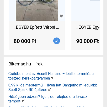
_EGYÉB Épített Városi / Cruiser v-fék használt E
_EGYÉB Egyedi/é
80 000 Ft
90 000 Ft
Bikemag.hu Hírek
Csődbe ment az Accell Hunland – leáll a termelés a
tószegi kerékpárgyárban
8,99 kilós mestermű – ilyen lett Dangerholm legújabb
Scott Spark RC építése
Hőségben edzeni? Igen, de felejtsd el a tavaszi
tempót!