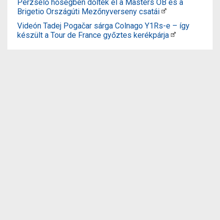
Perzselő hőségben dőltek el a Masters OB és a
Brigetio Országúti Mezőnyverseny csatái
Videón Tadej Pogačar sárga Colnago Y1Rs-e – így
készült a Tour de France győztes kerékpárja