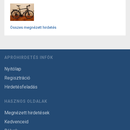
Összes megnézett hirdetés
APRÓHIRDETÉS INFÓK
Nyitólap
Regisztráció
Hirdetésfeladás
HASZNOS OLDALAK
Megnézett hirdetések
Kedvenceid