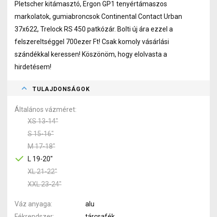
Pletscher kitámasztó, Ergon GP1 tenyértámaszos
markolatok, gumiabroncsok Continental Contact Urban
37x622, Trelock RS 450 patkózár. Bolti új ára ezzel a
felszereltséggel 700ezer Ft! Csak komoly vásárlási
szándékkal keressen! Köszönöm, hogy elolvasta a
hirdetésem!
TULAJDONSÁGOK
Általános vázméret
XS 13-14"
S 15-16"
M 17-18"
L 19-20"
XL 21-22"
XXL 23-24"
Váz anyaga
alu
Fékrendszer
tárcsafék