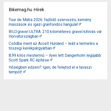
Bikemag.hu Hírek
Tour de Mátra 2026: fejlődő szervezés, kemény
mászások és igazi granfondós hangulat
BILO.gravel ULTRA: 210 kilométeres gravel kihívás vár
Horvátországban
Csődbe ment az Accell Hunland – leáll a termelés a
tószegi kerékpárgyárban
8,99 kilós mestermű – ilyen lett Dangerholm legújabb
Scott Spark RC építése
Hőségben edzeni? Igen, de felejtsd el a tavaszi
tempót!