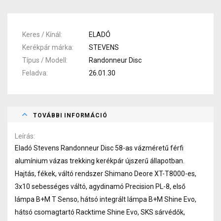
Keres / Kínál
ELADÓ
Kerékpár márka
STEVENS
Típus / Modell
Randonneur Disc
Feladva
26.01.30
TOVÁBBI INFORMÁCIÓ
Leírás
Eladó Stevens Randonneur Disc 58-as vázméretű férfi
alumínium vázas trekking kerékpár újszerű állapotban.
Hajtás, fékek, váltó rendszer Shimano Deore XT-T8000-es,
3x10 sebességes váltó, agydinamó Precision PL-8, első
lámpa B+M T Senso, hátsó integrált lámpa B+M Shine Evo,
hátsó csomagtartó Racktime Shine Evo, SKS sárvédők,