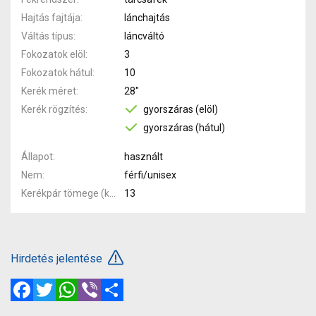
Hajtás fajtája
lánchajtás
Váltás típus
láncváltó
Fokozatok elöl
3
Fokozatok hátul
10
Kerék méret
28"
Kerék rögzítés
gyorszáras (elöl)
gyorszáras (hátul)
Állapot
használt
Nem
férfi/unisex
Kerékpár tömege (kg)
13
Hirdetés jelentése
Facebook
Twitter
WhatsApp
Viber
Megosztás