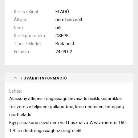
Keres / Kínál
ELADÓ
Állapot
nem használt
Nem
női
Kerékpár márka
CSEPEL
Típus / Modell
Budapest
Feladva
24.09.02
TOVÁBBI INFORMÁCIÓ
Leírás
Alacsony átlépési magasságú bevásárló bicikli, kosarakkal
felszerelve teljesen új állapotban, karcmentesen, betegség
miatt eladó.
Egy próbakörön kívül nem volt használva. A váz méreteí:160-
170 cm testmagassághoz megfelelő.