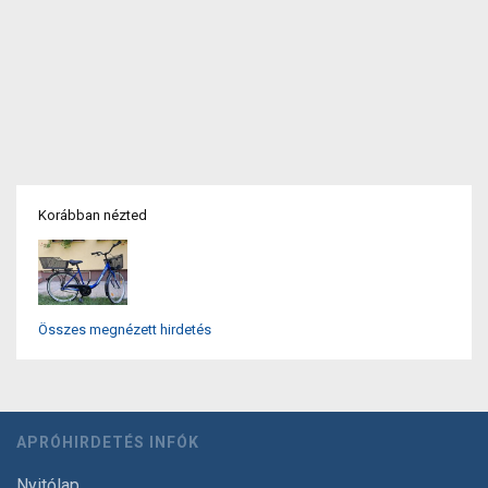
Korábban nézted
Összes megnézett hirdetés
APRÓHIRDETÉS INFÓK
Nyitólap