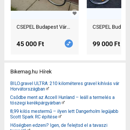
CSEPEL Budapest Városi / Cruiser kontra has
CSEPEL Budapest
45 000 Ft
99 000 Ft
Bikemag.hu Hírek
BILO.gravel ULTRA: 210 kilométeres gravel kihívás vár
Horvátországban
Csődbe ment az Accell Hunland – leáll a termelés a
tószegi kerékpárgyárban
8,99 kilós mestermű – ilyen lett Dangerholm legújabb
Scott Spark RC építése
Hőségben edzeni? Igen, de felejtsd el a tavaszi