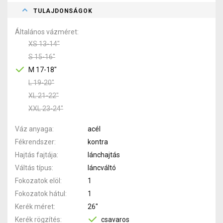
TULAJDONSÁGOK
Általános vázméret
XS 13-14"
S 15-16"
M 17-18"
L 19-20"
XL 21-22"
XXL 23-24"
Váz anyaga
acél
Fékrendszer
kontra
Hajtás fajtája
lánchajtás
Váltás típus
láncváltó
Fokozatok elöl
1
Fokozatok hátul
1
Kerék méret
26"
Kerék rögzítés
csavaros