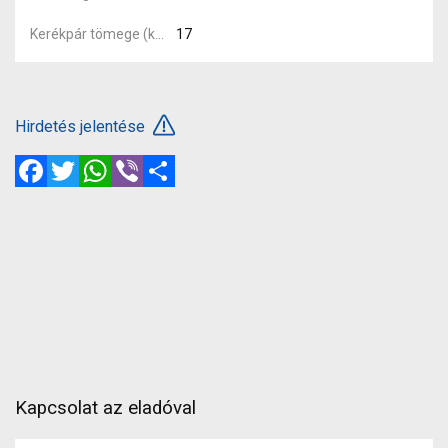
Kerékpár tömege (kg)
17
Hirdetés jelentése
Facebook
Twitter
WhatsApp
Viber
Megosztás
Kapcsolat az eladóval