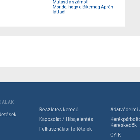
Mutasd a számot!
Mondd, hogy a Bikemag Aprón
láttad!
DALAK
Részletes kereső
Adatvédelmi 
detések
Kapcsolat / Hibajelentés
Kerékpárbolt
Kereskedők
Felhasználási feltételek
GYIK