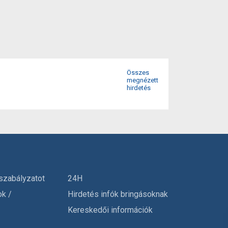
Összes
megnézett
hirdetés
szabályzatot
24H
ok /
Hirdetés infók bringásoknak
Kereskedői információk