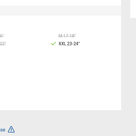
6"
M 17-18"
22"
XXL 23-24"
ése