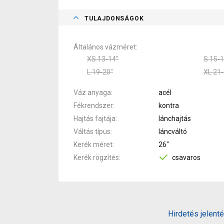
TULAJDONSÁGOK
Általános vázméret
XS 13-14"
S 15-1
L 19-20"
XL 21-
Váz anyaga
acél
Fékrendszer
kontra
Hajtás fajtája
lánchajtás
Váltás típus
láncváltó
Kerék méret
26"
Kerék rögzítés
csavaros
Hirdetés jelent