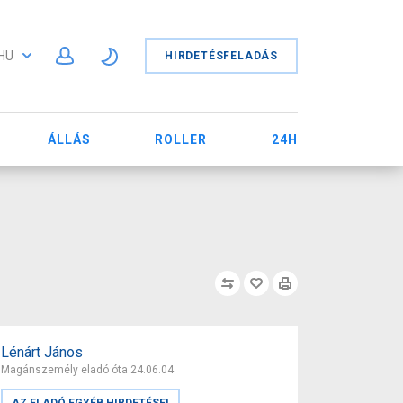
HU
HIRDETÉSFELADÁS
ÁLLÁS
ROLLER
24H
Lénárt János
Magánszemély eladó óta 24.06.04
AZ ELADÓ EGYÉB HIRDETÉSEI