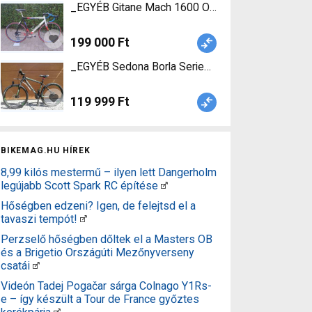
_EGYÉB Gitane Mach 1600 Országúti _Egyéb pat
199 000 Ft
_EGYÉB Sedona Borla Series Mountain Bike 29" e
119 999 Ft
BIKEMAG.HU HÍREK
8,99 kilós mestermű – ilyen lett Dangerholm
legújabb Scott Spark RC építése
Hőségben edzeni? Igen, de felejtsd el a
tavaszi tempót!
Perzselő hőségben dőltek el a Masters OB
és a Brigetio Országúti Mezőnyverseny
csatái
Videón Tadej Pogačar sárga Colnago Y1Rs-
e – így készült a Tour de France győztes