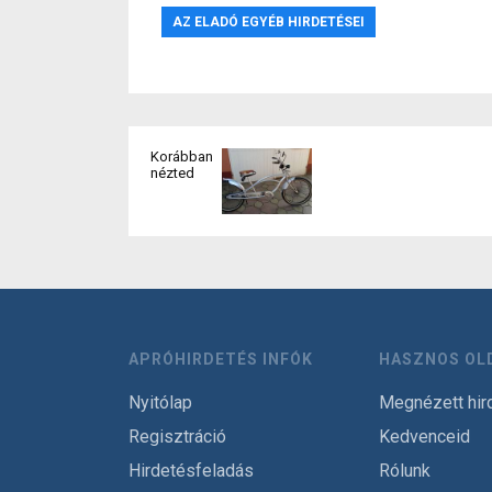
AZ ELADÓ EGYÉB HIRDETÉSEI
Korábban
nézted
APRÓHIRDETÉS INFÓK
HASZNOS OL
Nyitólap
Megnézett hir
Regisztráció
Kedvenceid
Hirdetésfeladás
Rólunk