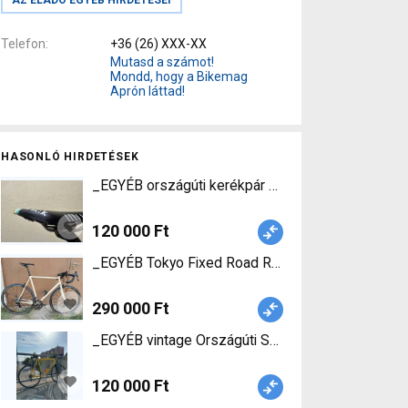
Telefon
+36 (26) XXX-XX
Mutasd a számot!
Mondd, hogy a Bikemag
Aprón láttad!
HASONLÓ HIRDETÉSEK
_EGYÉB országúti kerékpár Országúti SunRace p
120 000 Ft
_EGYÉB Tokyo Fixed Road Rocket !bontva is! Ors
290 000 Ft
_EGYÉB vintage Országúti Shimano Ultegra v-fék
120 000 Ft