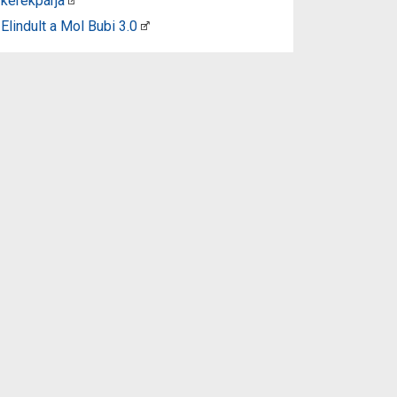
kerékpárja
Elindult a Mol Bubi 3.0