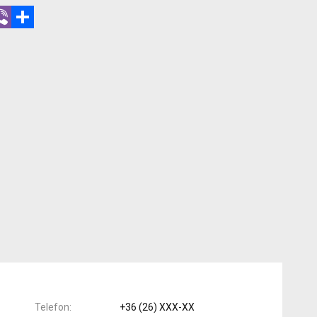
r
hatsApp
Viber
Megosztás
Telefon
+36 (26) XXX-XX