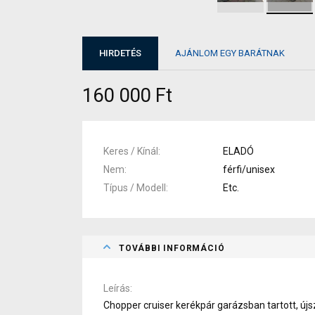
HIRDETÉS
AJÁNLOM EGY BARÁTNAK
160 000 Ft
Keres / Kínál
ELADÓ
Nem
férfi/unisex
Típus / Modell
Etc.
TOVÁBBI INFORMÁCIÓ
Leírás
Chopper cruiser kerékpár garázsban tartott, újsz