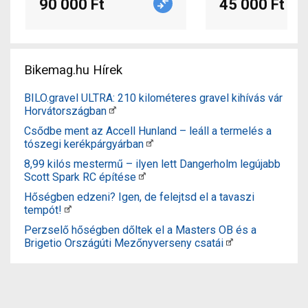
90 000 Ft
45 000 Ft
Bikemag.hu Hírek
BILO.gravel ULTRA: 210 kilométeres gravel kihívás vár
Horvátországban
Csődbe ment az Accell Hunland – leáll a termelés a
tószegi kerékpárgyárban
8,99 kilós mestermű – ilyen lett Dangerholm legújabb
Scott Spark RC építése
Hőségben edzeni? Igen, de felejtsd el a tavaszi
tempót!
Perzselő hőségben dőltek el a Masters OB és a
Brigetio Országúti Mezőnyverseny csatái