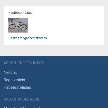
Korábban nézted
Összes megnézett hirdetés
APRÓHIRDETÉS INFÓK
Nyitólap
Regisztráció
Hirdetésfeladás
HASZNOS OLDALAK