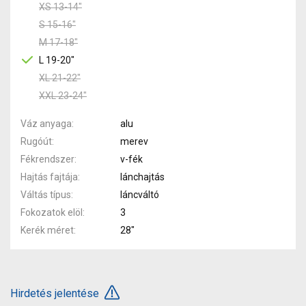
XS 13-14"
S 15-16"
M 17-18"
L 19-20"
XL 21-22"
XXL 23-24"
Váz anyaga
alu
Rugóút
merev
Fékrendszer
v-fék
Hajtás fajtája
lánchajtás
Váltás típus
láncváltó
Fokozatok elöl
3
Kerék méret
28"
Hirdetés jelentése