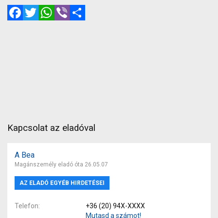
Facebook
Twitter
WhatsApp
Viber
Megosztás
Kapcsolat az eladóval
A Bea
Magánszemély eladó óta 26.05.07
AZ ELADÓ EGYÉB HIRDETÉSEI
Telefon
+36 (20) 94X-XXXX
Mutasd a számot!