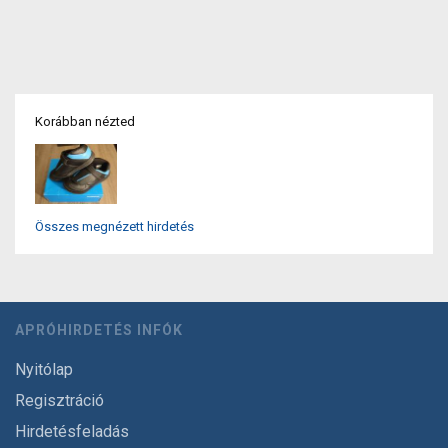
Korábban nézted
Összes megnézett hirdetés
APRÓHIRDETÉS INFÓK
Nyitólap
Regisztráció
Hirdetésfeladás