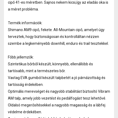
cipő 41-es méretben. Sajnos nekem kicsi,így az eladás oka is
a méret probléma.
Termék információk:
​​​​​Shimano AM9 cipő, fekete. All-Mountain cipő, amelyet úgy
terveztek, hogy biztonságosan és kontrolláltan nézzen
szembe a legkeményebb downhill, enduro és trail tesztekkel.
Főbb jellemzők:
Szintetikus bőrből készült, könnyebb, ellenállóbb és
tartósabb, mint a természetes bőr.
Vastag EVA gumiból készült talpbetét a jó párnázottság és
tartósság érdekében.
Optimális merevséget és nagyobb stabilitást biztosító Vibram
AM talp, amely jobb vezetést és pedálfogást tesz lehetővé.
Oldalsó megerősítésekkel a nagyobb magasság és a lábfej
védelme érdekében.