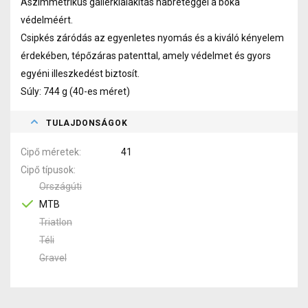
Aszimmetrikus gallérkialakítás habréteggel a boka
védelméért.
Csipkés záródás az egyenletes nyomás és a kiváló kényelem
érdekében, tépőzáras patenttal, amely védelmet és gyors
egyéni illeszkedést biztosít.
Súly: 744 g (40-es méret)
TULAJDONSÁGOK
Cipő méretek
41
Cipő típusok
Országúti
MTB
Triatlon
Téli
Gravel