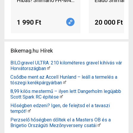
Hibás! Shimano FH-M475 Viam hátsó kerékpár agy
Eladó Shimano A
1 990 Ft
20 000 Ft
Bikemag.hu Hírek
BILO.gravel ULTRA: 210 kilométeres gravel kihívás vár
Horvátországban
Csődbe ment az Accell Hunland – leáll a termelés a
tószegi kerékpárgyárban
8,99 kilós mestermű – ilyen lett Dangerholm legújabb
Scott Spark RC építése
Hőségben edzeni? Igen, de felejtsd el a tavaszi
tempót!
Perzselő hőségben dőltek el a Masters OB és a
Brigetio Országúti Mezőnyverseny csatái