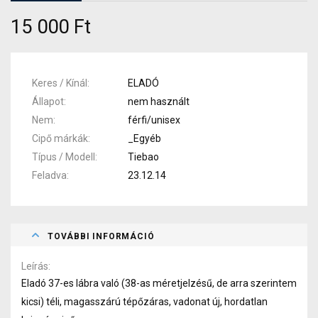
15 000 Ft
Keres / Kínál
ELADÓ
Állapot
nem használt
Nem
férfi/unisex
Cipő márkák
_Egyéb
Típus / Modell
Tiebao
Feladva
23.12.14
TOVÁBBI INFORMÁCIÓ
Leírás
Eladó 37-es lábra való (38-as méretjelzésű, de arra szerintem
kicsi) téli, magasszárú tépőzáras, vadonat új, hordatlan