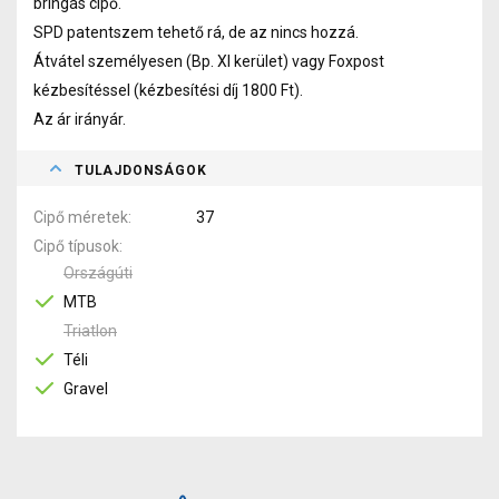
bringás cipő.
SPD patentszem tehető rá, de az nincs hozzá.
Átvátel személyesen (Bp. XI kerület) vagy Foxpost
kézbesítéssel (kézbesítési díj 1800 Ft).
Az ár irányár.
TULAJDONSÁGOK
Cipő méretek
37
Cipő típusok
Országúti
MTB
Triatlon
Téli
Gravel