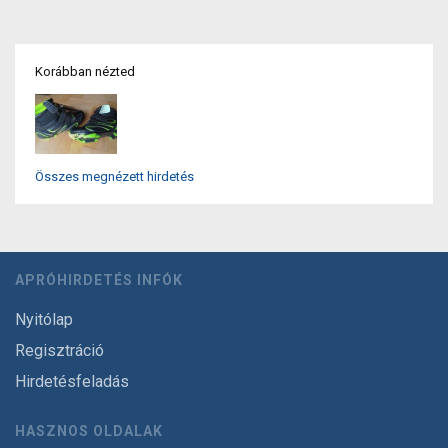
Korábban nézted
Összes megnézett hirdetés
APRÓHIRDETÉS INFÓK
Nyitólap
Regisztráció
Hirdetésfeladás
HASZNOS OLDALAK