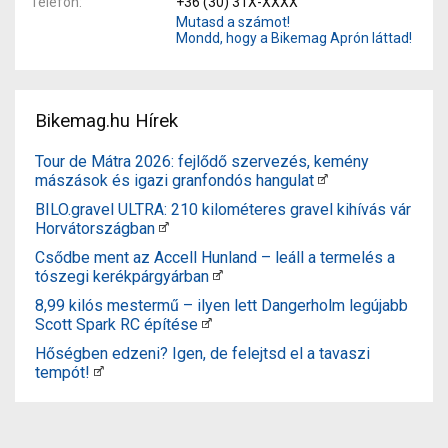
Telefon
+36 (30) 31X-XXXX
Mutasd a számot!
Mondd, hogy a Bikemag Aprón láttad!
Bikemag.hu Hírek
Tour de Mátra 2026: fejlődő szervezés, kemény
mászások és igazi granfondós hangulat
BILO.gravel ULTRA: 210 kilométeres gravel kihívás vár
Horvátországban
Csődbe ment az Accell Hunland – leáll a termelés a
tószegi kerékpárgyárban
8,99 kilós mestermű – ilyen lett Dangerholm legújabb
Scott Spark RC építése
Hőségben edzeni? Igen, de felejtsd el a tavaszi
tempót!