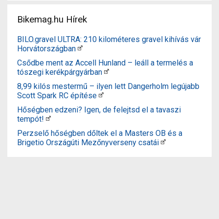
Bikemag.hu Hírek
BILO.gravel ULTRA: 210 kilométeres gravel kihívás vár
Horvátországban
Csődbe ment az Accell Hunland – leáll a termelés a
tószegi kerékpárgyárban
8,99 kilós mestermű – ilyen lett Dangerholm legújabb
Scott Spark RC építése
Hőségben edzeni? Igen, de felejtsd el a tavaszi
tempót!
Perzselő hőségben dőltek el a Masters OB és a
Brigetio Országúti Mezőnyverseny csatái