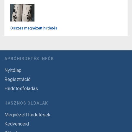
Összes megnézett hirdetés
APRÓHIRDETÉS INFÓK
Nyitólap
Regisztráció
Hirdetésfeladás
HASZNOS OLDALAK
Megnézett hirdetések
Kedvenceid