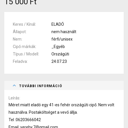
15 000 Ft
Keres / Kínál
ELADÓ
Állapot
nem használt
Nem
férfi/unisex
Cipő márkák
_Egyéb
Típus / Modell
Országúti
Feladva
24.07.23
TOVÁBBI INFORMÁCIÓ
Leírás
Méret miatt eladó egy 41-es fehér országúti cipő. Nem volt
használva. Postaköltséget a vevő állja.
Tel :06203666042
Email :vereby.7@gmail.com