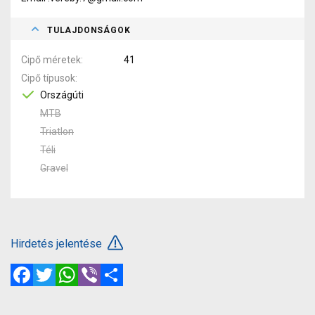
TULAJDONSÁGOK
Cipő méretek
41
Cipő típusok
Országúti
MTB
Triatlon
Téli
Gravel
Hirdetés jelentése
Facebook
Twitter
WhatsApp
Viber
Megosztás