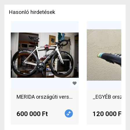
Hasonló hirdetések
MERIDA országúti verseny kerékpár Országúti pa
_EGYÉB országút
600 000 Ft
120 000 Ft