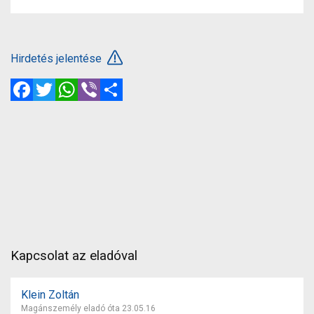
Hirdetés jelentése
Facebook
Twitter
WhatsApp
Viber
Megosztás
Kapcsolat az eladóval
Klein Zoltán
Magánszemély eladó óta 23.05.16