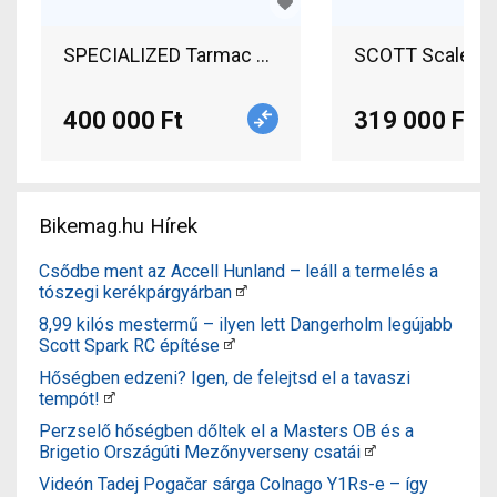
SPECIALIZED Tarmac S-Works (Gerolsteiner Team
400 000 Ft
319 000 Ft
Bikemag.hu Hírek
Csődbe ment az Accell Hunland – leáll a termelés a
tószegi kerékpárgyárban
8,99 kilós mestermű – ilyen lett Dangerholm legújabb
Scott Spark RC építése
Hőségben edzeni? Igen, de felejtsd el a tavaszi
tempót!
Perzselő hőségben dőltek el a Masters OB és a
Brigetio Országúti Mezőnyverseny csatái
Videón Tadej Pogačar sárga Colnago Y1Rs-e – így