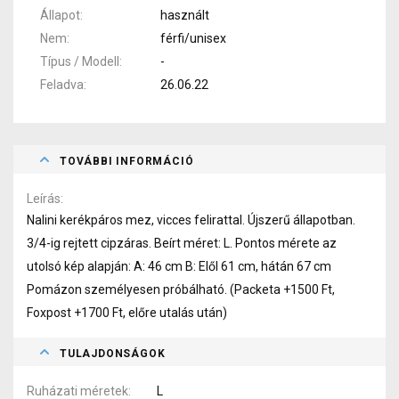
Állapot
használt
Nem
férfi/unisex
Típus / Modell
-
Feladva
26.06.22
TOVÁBBI INFORMÁCIÓ
Leírás
Nalini kerékpáros mez, vicces felirattal. Újszerű állapotban.
3/4-ig rejtett cipzáras. Beírt méret: L. Pontos mérete az
utolsó kép alapján: A: 46 cm B: Elől 61 cm, hátán 67 cm
Pomázon személyesen próbálható. (Packeta +1500 Ft,
Foxpost +1700 Ft, előre utalás után)
TULAJDONSÁGOK
Ruházati méretek
L