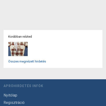
Korábban nézted
Összes megnézett hirdetés
APRÓHIRDETÉS INFÓK
Nyitólap
Regisztráció