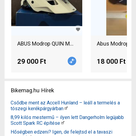
ABUS Modrop QUIN MTB kerékpáros sisak ABUS M
29 000 Ft
18 000 Ft
Bikemag.hu Hírek
Csődbe ment az Accell Hunland – leáll a termelés a
tószegi kerékpárgyárban
8,99 kilós mestermű – ilyen lett Dangerholm legújabb
Scott Spark RC építése
Hőségben edzeni? Igen, de felejtsd el a tavaszi