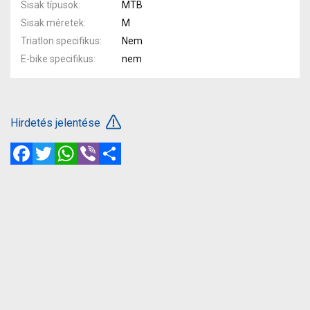
Sisak típusok
MTB
Sisak méretek
M
Triatlon specifikus
Nem
E-bike specifikus
nem
Hirdetés jelentése
Facebook
Twitter
WhatsApp
Viber
Megosztás