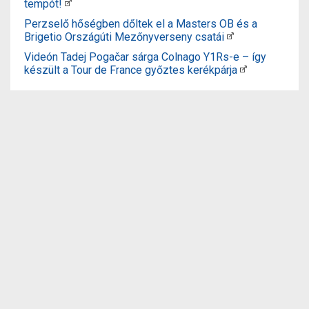
tempót!
Perzselő hőségben dőltek el a Masters OB és a
Brigetio Országúti Mezőnyverseny csatái
Videón Tadej Pogačar sárga Colnago Y1Rs-e – így
készült a Tour de France győztes kerékpárja