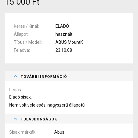
15 000 Ft
Keres / Kínál
ELADÓ
Állapot
használt
Típus / Modell
ABUS MountK
Feladva
23.10.08
TOVÁBBI INFORMÁCIÓ
Leírás
Eladó sisak.
Nem volt vele esés, nagyszerű állapotú.
TULAJDONSÁGOK
Sisak márkák
Abus