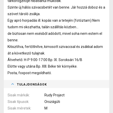
tarkórögzítője hibátlanul működik.
Szinte új hálós szivacsbetét van benne. Jár hozzá doboz és a
szövet tároló zsákja.
Egy apró horpadás ill. kopás van a tetején (fotóztam) Nem
tudom mi okozhatta, talán szállítás közben...
de biztosan nem esésből adódott, mivel soha nem estem el
benne.
Kitisztítva, fertőtlnítve, kimosott szivaccsal és zsákkal adom
át a következő tulajnak.
Átvehető: H-P 9:00-17:00 Bp. IX. Soroksári 16/B
Elötte vagy utána Bp. XIII. Béke tér környéke.
Posta, foxpost megoldható.
TULAJDONSÁGOK
Sisak márkák
Rudy Project
Sisak típusok
Országúti
Sisak méretek
M