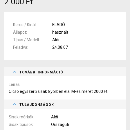
2 000 Ft
Keres / Kínál
ELADÓ
Állapot
használt
Típus / Modell
Aldi
Feladva
24.08.07
TOVÁBBI INFORMÁCIÓ
Leírás
Olcsó egyszerű sisak Győrben ela. M-es méret 2000 Ft.
TULAJDONSÁGOK
Sisak márkák
Aldi
Sisak típusok
Országúti