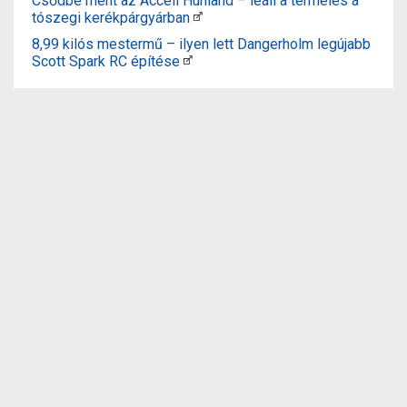
Csődbe ment az Accell Hunland – leáll a termelés a
tószegi kerékpárgyárban
8,99 kilós mestermű – ilyen lett Dangerholm legújabb
Scott Spark RC építése