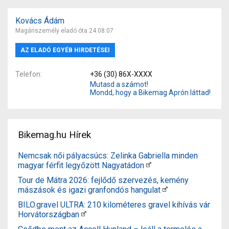
Kovács Ádám
Magánszemély eladó óta 24.08.07
AZ ELADÓ EGYÉB HIRDETÉSEI
Telefon
+36 (30) 86X-XXXX
Mutasd a számot!
Mondd, hogy a Bikemag Aprón láttad!
Bikemag.hu Hírek
Nemcsak női pályacsúcs: Zelinka Gabriella minden
magyar férfit legyőzött Nagyatádon
Tour de Mátra 2026: fejlődő szervezés, kemény
mászások és igazi granfondós hangulat
BILO.gravel ULTRA: 210 kilométeres gravel kihívás vár
Horvátországban