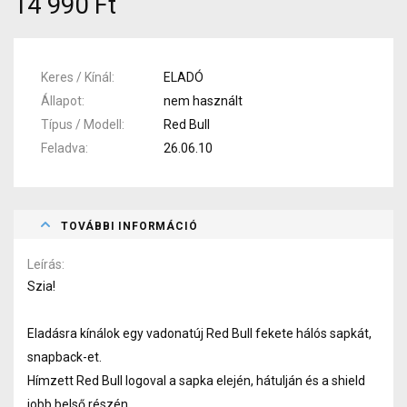
14 990 Ft
Keres / Kínál
ELADÓ
Állapot
nem használt
Típus / Modell
Red Bull
Feladva
26.06.10
TOVÁBBI INFORMÁCIÓ
Leírás
Szia!
Eladásra kínálok egy vadonatúj Red Bull fekete hálós sapkát,
snapback-et.
Hímzett Red Bull logoval a sapka elején, hátulján és a shield
jobb belső részén.