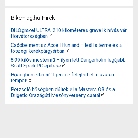
Bikemag.hu Hírek
BILO.gravel ULTRA: 210 kilométeres gravel kihívás vár
Horvátországban
Csődbe ment az Accell Hunland – leáll a termelés a
tószegi kerékpárgyárban
8,99 kilós mestermű – ilyen lett Dangerholm legújabb
Scott Spark RC építése
Hőségben edzeni? Igen, de felejtsd el a tavaszi
tempót!
Perzselő hőségben dőltek el a Masters OB és a
Brigetio Országúti Mezőnyverseny csatái