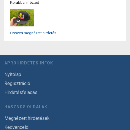
Korábban nézted
Összes megnézett hirdetés
APRÓHIRDETÉS INFÓK
Nyitólap
Regisztráció
Hirdetésfeladás
HASZNOS OLDALAK
Megnézett hirdetések
Kedvenceid