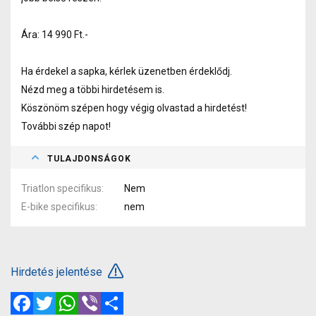
Ára: 14 990 Ft.-
Ha érdekel a sapka, kérlek üzenetben érdeklődj.
Nézd meg a többi hirdetésem is.
Köszönöm szépen hogy végig olvastad a hirdetést!
További szép napot!
TULAJDONSÁGOK
Triatlon specifikus
Nem
E-bike specifikus
nem
Hirdetés jelentése
Facebook
Twitter
WhatsApp
Viber
Megosztás